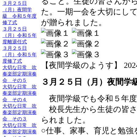
ること。生徒の皆さんか
３月２５日
（月）夜間学
た。一期一会を大切にし
級 令和５年度
が贈られました。
修了式
３月２５日
（月）令和５年
度離退任式
３月２５日
（月）令和５年
度修了式
【夜間学級のようす】 2024-03-
大切な日常 吹
奏楽部定期演奏
３月２５日（月）夜間学
会 その５
大切な日常 吹
奏楽部定期演奏
夜間学級でも令和５年度
会 その４
大切な日常 吹
校長先生から生徒の皆さ
奏楽部定期演奏
られました。
会 その３
大切な日常 吹
○仕事、家事、育児と勉強
奏楽部定期演奏