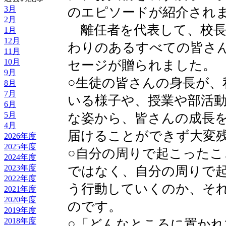
3月
のエピソードが紹介され
2月
離任者を代表して、校長
1月
12月
わりのあるすべての皆さ
11月
10月
セージが贈られました。
9月
○生徒の皆さんの身長が、
8月
7月
いる様子や、授業や部活
6月
5月
な姿から、皆さんの成長
4月
届けることができず大変
2026年度
2025年度
○自分の周りで起こったこ
2024年度
2023年度
ではなく、自分の周りで
2022年度
う行動していくのか、そ
2021年度
2020年度
のです。
2019年度
2018年度
○「どんなところに置か