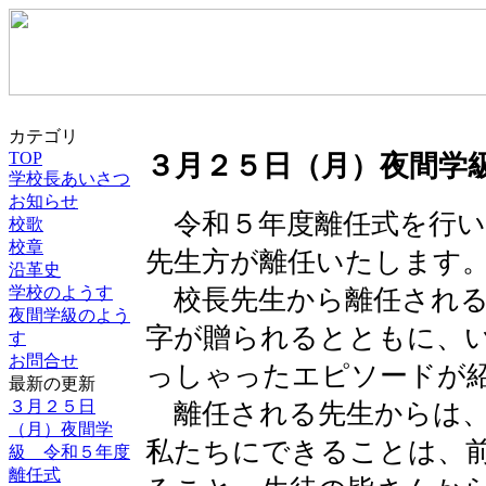
カテゴリ
TOP
３月２５日（月）夜間学
学校長あいさつ
お知らせ
令和５年度離任式を行い
校歌
校章
先生方が離任いたします
沿革史
学校のようす
校長先生から離任される
夜間学級のよう
字が贈られるとともに、
す
お問合せ
っしゃったエピソードが
最新の更新
３月２５日
離任される先生からは、
（月）夜間学
私たちにできることは、
級 令和５年度
離任式