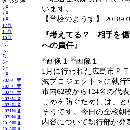
過去の記事
3月
います。
2月
【学校のようす】 2018-03-22
1月
12月
11月
『考えてる？ 相手を傷
10月
への責任』
9月
8月
7月
6月
5月
1月に行われた広島市Ｐ
4月
滅プロジェクト＞に執行
2026年度
2025年度
市内62校から124名の
2024年度
2023年度
じめを防ぐためには」と
2022年度
そうです。今日の全校朝
2021年度
2020年度
内容について執行部が発
2019年度
2018年度