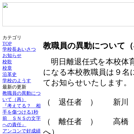
カテゴリ
TOP
教職員の異動について（
学校長あいさつ
お知らせ
明日離退任式を本校体育
校歌
校章
になる本校教職員は９名
沿革史
学校のようす
てお知らせいたします。
最新の更新
教職員の異動につ
いて（再）
（ 退任者 ） 新川
『考えてる？ 相
手を傷つける1秒
前 ＳＮＳの文字
（ 離任者 ） 高橋 
への責任』
へ）
アンコンで好成績