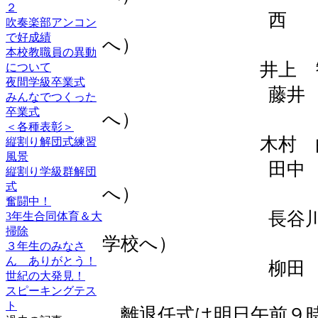
２
西 正利先生
吹奏楽部アンコン
で好成績
へ）
本校教職員の異動
井上 智恵先生
について
夜間学級卒業式
藤井 香先生
みんなでつくった
卒業式
へ）
＜各種表彰＞
木村 由佳先生
縦割り解団式練習
風景
田中 利明先生
縦割り学級群解団
式
へ）
奮闘中！
長谷川智久先生
3年生合同体育＆大
掃除
学校へ）
３年生のみなさ
ん ありがとう！
柳田 智
世紀の大発見！
スピーキングテス
ト
離退任式は明日午前９時