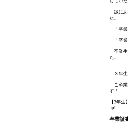
していた
誠にあ
た。
「卒業
「卒業
卒業生
た。
３年生
ご卒業
す！
【3年生】 2
up!
卒業証