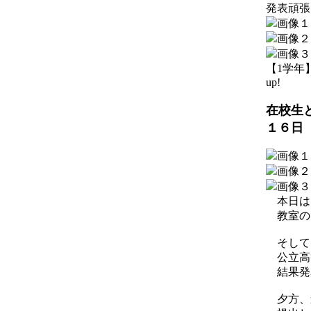
発表頑張
【1学年】 2
up!
在校生
１６日
本日は
教室の
そして
公立高
結果発
夕方、