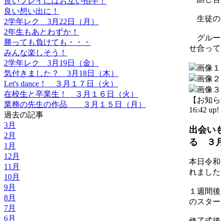
良いプレイにはお互い拍手！
良い想い出に！
生徒の
2学年レク 3月22日（月）
2年生もあとわずか！
グルー
勝っても負けても・・・
せ合って
みんな楽しそう！
2学年レク 3月19日（金）
気付きました？ 3月18日（木）
Let's dance！ ３月１７日（火）
在校生と卒業生！ ３月１６日（火）
【お知らせ】
業務の先生の作品 ３月１５日（月）
16:42 up!
過去の記事
3月
出会い
2月
る ３
1月
12月
本日令和
11月
れました
10月
9月
１週間後
8月
のスター
7月
6月
修了式後