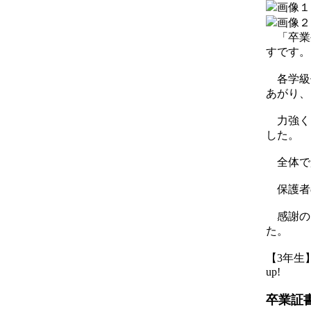
「卒業
すです。
各学級
あがり、
力強く
した。
全体で
保護者
感謝の
た。
【3年生】 2
up!
卒業証