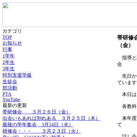
カテゴリ
TOP
帯研修
お知らせ
（金）
行事
1学年
指導と
2年生
会
3年生
特別支援学級
先日か
生徒会
ています
部活動
PTA
本日は
YouTube
最新の更新
各教科
帯研修会 ３月２６日（金）
来年度
出会いもあれば別れある ３月２５日（木）
て
最後の学年集会 3月24日（水）
研修会・・・ ３月２３日（火）
話し合