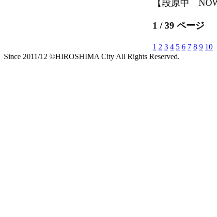
【段原中 NOW】 2
1 / 39 ページ
1
2
3
4
5
6
7
8
9
10
Since 2011/12 ©HIROSHIMA City All Rights Reserved.