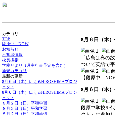
カテゴリ
8月６日（木）
TOP
段原中 NOW
お知らせ
不審者情報
「広島は私の故
校長挨拶
ついて英語で平
学校だより（月中行事予定を含む）
新規カテゴリ
最新の更新
【段原中 NOW】 2
8月６日（木）伝えるHIROSHIMAプロジ
ェクト
8月６日（木）
8月６日（木）伝えるHIROSHIMAプロジ
ェクト
８月２日（日）平和学習
段原中学校を代
８月２日（日）平和学習
クト」に参加し
８月２日（日）平和学習