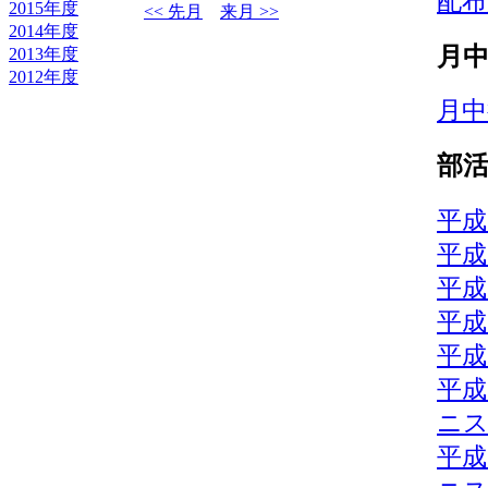
配布
2015年度
<< 先月
来月 >>
2014年度
月
2013年度
2012年度
月中
部
平成
平成
平成
平成
平成
平成
ニス
平成