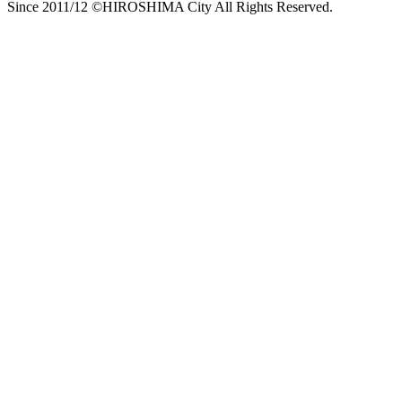
Since 2011/12 ©HIROSHIMA City All Rights Reserved.