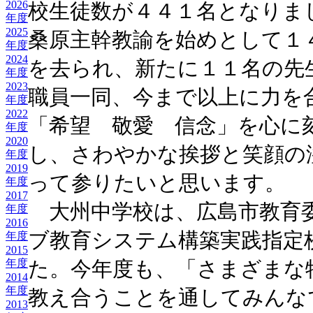
2026
校生徒数が４４１名となりま
年度
2025
桑原主幹教諭を始めとして１
年度
2024
を去られ、新たに１１名の先
年度
2023
職員一同、今まで以上に力を
年度
2022
「希望 敬愛 信念」を心に
年度
2020
し、さわやかな挨拶と笑顔の
年度
2019
って参りたいと思います。
年度
2017
大州中学校は、広島市教育
年度
2016
ブ教育システム構築実践指定
年度
2015
年度
た。今年度も、「さまざまな
2014
年度
教え合うことを通してみんな
2013