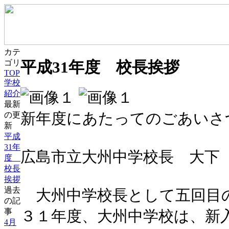
カテ
平成31年度 校長挨拶
ゴリ
TOP
学校
紹介
最新
新年度にあたってのごあいさ
の更
新
平成
31年
広島市立大州中学校長 大
度
校長
挨拶
過去
大州中学校長として五回目
の記
事
３１年度、大州中学校は、新
4月