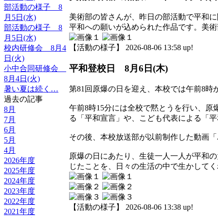
部活動の様子 8
美術部の皆さんが、昨日の部活動で平和に
月5日(水)
平和への願いが込められた作品です。美術
部活動の様子 8
月5日(水)
【活動の様子】 2026-08-06 13:58 up!
校内研修会 8月4
日(火)
平和登校日 8月6日(木)
小中合同研修会
8月4日(火)
第81回原爆の日を迎え、本校では午前8
暑い夏は続く…
過去の記事
午前8時15分には全校で黙とうを行い、
8月
る「平和宣言」や、こども代表による「平
7月
6月
その後、本校放送部が以前制作した動画「
5月
4月
原爆の日にあたり、生徒一人一人が平和の
2026年度
じたことを、日々の生活の中で生かしてく
2025年度
2024年度
2023年度
2022年度
【活動の様子】 2026-08-06 13:38 up!
2021年度