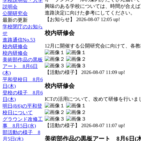
学校説明会・入学
興味のある学校については、時間が合えば
説明会
進路決定に向けた参考にしてください。
公開研究会
【お知らせ】 2026-08-07 12:05 up!
最新の更新
学校閉庁のお知ら
校内研修会
せ
進路通信No.53
12月に開催する公開研究会に向けて、各
校内研修会
校内研修会
美術部作品の黒板
アート 8月6日
【活動の様子】 2026-08-07 11:09 up!
(木)
平和登校日 8月6
校内研修会
日(木)
登校の様子 8月6
ICTの活用について、改めて研修を行いま
日(木)
明日(8/6)の平和登
校日について
グラウンド改修工
【活動の様子】 2026-08-07 11:07 up!
事 8月5日(水)
部活動の様子 8
美術部作品の黒板アート 8月6日(木
月5日(水)