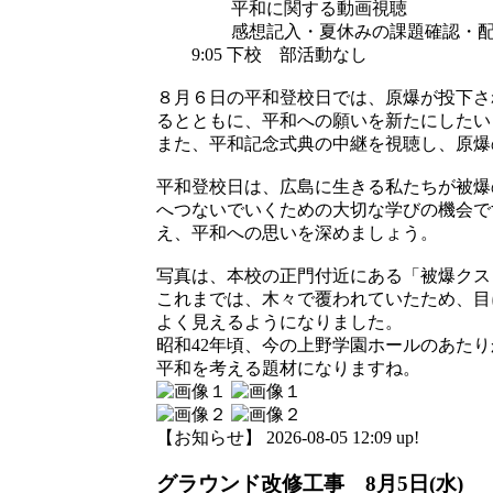
平和に関する動画視聴
感想記入・夏休みの課題確認・配
9:05 下校 部活動なし
８月６日の平和登校日では、原爆が投下さ
るとともに、平和への願いを新たにしたい
また、平和記念式典の中継を視聴し、原爆
平和登校日は、広島に生きる私たちが被爆
へつないでいくための大切な学びの機会で
え、平和への思いを深めましょう。
写真は、本校の正門付近にある「被爆クス
これまでは、木々で覆われていたため、目
よく見えるようになりました。
昭和42年頃、今の上野学園ホールのあた
平和を考える題材になりますね。
【お知らせ】 2026-08-05 12:09 up!
グラウンド改修工事 8月5日(水)