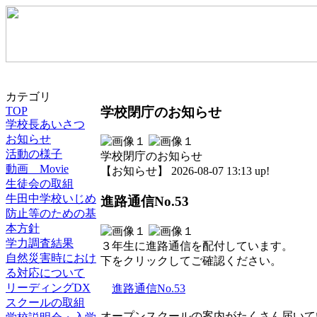
カテゴリ
学校閉庁のお知らせ
TOP
学校長あいさつ
お知らせ
活動の様子
学校閉庁のお知らせ
動画 Movie
【お知らせ】 2026-08-07 13:13 up!
生徒会の取組
牛田中学校いじめ
進路通信No.53
防止等のための基
本方針
学力調査結果
３年生に進路通信を配付しています。
自然災害時におけ
下をクリックしてご確認ください。
る対応について
リーディングDX
進路通信No.53
スクールの取組
オープンスクールの案内がたくさん届いて