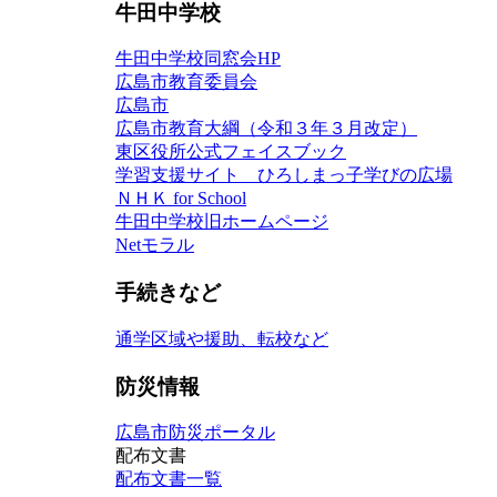
牛田中学校
牛田中学校同窓会HP
広島市教育委員会
広島市
広島市教育大綱（令和３年３月改定）
東区役所公式フェイスブック
学習支援サイト ひろしまっ子学びの広場
ＮＨＫ for School
牛田中学校旧ホームページ
Netモラル
手続きなど
通学区域や援助、転校など
防災情報
広島市防災ポータル
配布文書
配布文書一覧