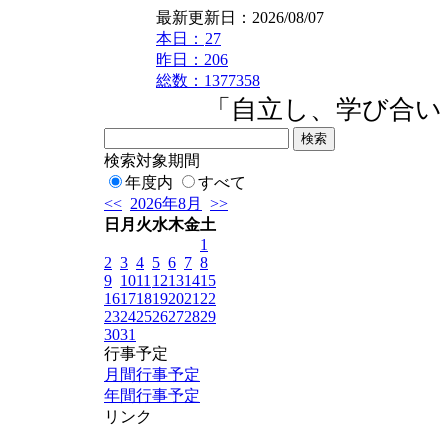
最新更新日：2026/08/07
本日：
27
昨日：206
総数：1377358
「自立し、学び合い、
検索対象期間
年度内
すべて
<<
2026年8月
>>
日
月
火
水
木
金
土
1
2
3
4
5
6
7
8
9
10
11
12
13
14
15
16
17
18
19
20
21
22
23
24
25
26
27
28
29
30
31
行事予定
月間行事予定
年間行事予定
リンク