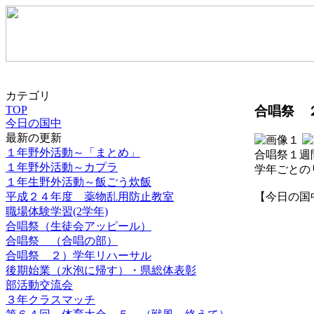
カテゴリ
合唱祭 
TOP
今日の国中
最新の更新
１年野外活動～「まとめ」
合唱祭１週
１年野外活動～カプラ
学年ごとの
１年生野外活動～飯ごう炊飯
平成２４年度 薬物乱用防止教室
【今日の国中】 2
職場体験学習(2学年)
合唱祭（生徒会アッピール）
合唱祭 （合唱の部）
合唱祭 ２）学年リハーサル
後期始業（水泡に帰す）・県総体表彰
部活動交流会
３年クラスマッチ