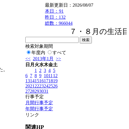
最新更新日：2026/08/07
本日：
91
昨日：132
総数：966044
７・８月の生活目
検索対象期間
年度内
すべて
<<
2013年1月
>>
日
月
火
水
木
金
土
た。
1
2
3
4
5
6
7
8
9
10
11
12
13
14
15
16
17
18
19
20
21
22
23
24
25
26
27
28
29
30
31
行事予定
月間行事予定
年間行事予定
リンク
関連HP