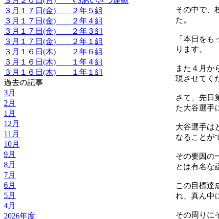
３月２０日(月) VSあいさつ運動
その中で、
３月１７日(金) ２年５組
た。
３月１７日(金) ２年４組
３月１７日(金) ２年３組
「本日をも
３月１７日(金) ２年１組
ります。
３月１６日(木) ２年６組
３月１６日(木) １年４組
また４月か
３月１６日(木) １年１組
現させてく
過去の記事
3月
さて、先日
2月
た大谷選手
1月
12月
大谷選手は
11月
なることが
10月
9月
その要因の
8月
とは有名な
7月
6月
この目標達
5月
れ、真ん中
4月
その周りに
2026年度