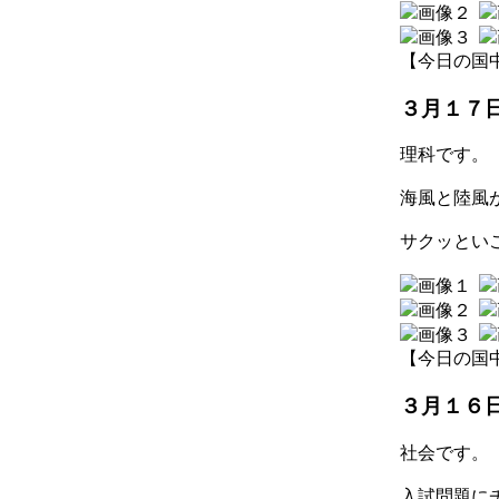
【今日の国中】 2
３月１７
理科です。
海風と陸風
サクッとい
【今日の国中】 2
３月１６
社会です。
入試問題に