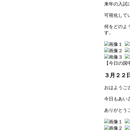
来年の入試
可視化して
何をどのよ
す。
【今日の国中】 2
３月２２
おはようご
今日もあい
ありがとう