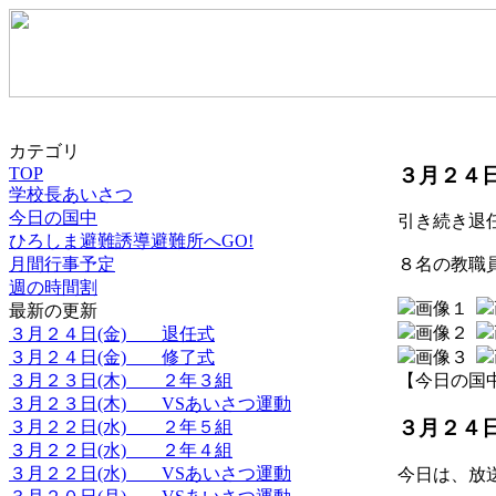
カテゴリ
３月２４
TOP
学校長あいさつ
今日の国中
引き続き退
ひろしま避難誘導避難所へGO!
月間行事予定
８名の教職
週の時間割
最新の更新
３月２４日(金) 退任式
３月２４日(金) 修了式
３月２３日(木) ２年３組
【今日の国中】 2
３月２３日(木) VSあいさつ運動
３月２４
３月２２日(水) ２年５組
３月２２日(水) ２年４組
３月２２日(水) VSあいさつ運動
今日は、放