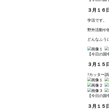
３月１６
学活です。
野外活動や
どんなふう
【今日の国中】 2
３月１５日
?カッター
【今日の国中】 2
３月１５日