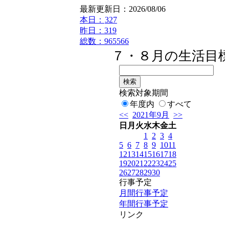
最新更新日：2026/08/06
本日：
327
昨日：319
総数：965566
７・８月の生活目標
検索対象期間
年度内
すべて
<<
2021年9月
>>
日
月
火
水
木
金
土
1
2
3
4
5
6
7
8
9
10
11
12
13
14
15
16
17
18
19
20
21
22
23
24
25
26
27
28
29
30
行事予定
月間行事予定
年間行事予定
リンク