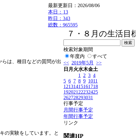
最新更新日：2026/08/06
本日：
13
昨日：343
総数：965595
７・８月の生活目標『
検索対象期間
年度内
すべて
からは、種目などの質問が出
<<
2019年5月
>>
日
月
火
水
木
金
土
1
2
3
4
5
6
7
8
9
10
11
12
13
14
15
16
17
18
19
20
21
22
23
24
25
26
27
28
29
30
31
行事予定
月間行事予定
年間行事予定
リンク
キの実験をしています。と
関連HP