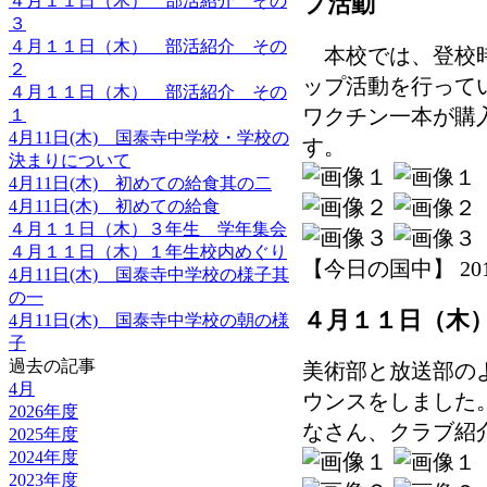
４月１１日（木） 部活紹介 その
プ活動
３
４月１１日（木） 部活紹介 その
本校では、登校時
２
ップ活動を行って
４月１１日（木） 部活紹介 その
ワクチン一本が購
１
4月11日(木) 国泰寺中学校・学校の
す。
決まりについて
4月11日(木) 初めての給食其の二
4月11日(木) 初めての給食
４月１１日（木）３年生 学年集会
４月１１日（木）１年生校内めぐり
【今日の国中】 2019-0
4月11日(木) 国泰寺中学校の様子其
の一
４月１１日（木
4月11日(木) 国泰寺中学校の朝の様
子
過去の記事
美術部と放送部の
4月
ウンスをしました
2026年度
なさん、クラブ紹
2025年度
2024年度
2023年度