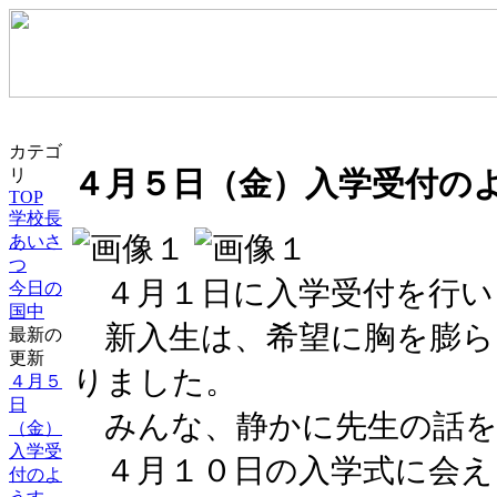
カテゴ
４月５日（金）入学受付の
リ
TOP
学校長
あいさ
つ
４月１日に入学受付を行い
今日の
国中
新入生は、希望に胸を膨ら
最新の
更新
りました。
４月５
日
みんな、静かに先生の話を
（金）
入学受
４月１０日の入学式に会え
付のよ