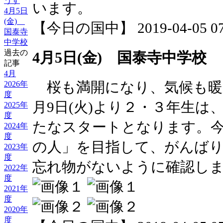
うす
います。
4月5日
(金)
【今日の国中】 2019-04-05 07:
国泰寺
中学校
過去の
4月5日(金) 国泰寺中学校
記事
4月
桜も満開になり、気候も暖
2026年
度
月9日(火)より２・３年生は
2025年
度
たなスタートとなります。
2024年
度
の人」を目指して、がんば
2023年
度
忘れ物がないように確認し
2022年
度
2021年
度
2020年
度