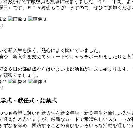
行のおかげで学級役員も無事に決まりました。今年一年間、よ
曜日）です。ＰＴＡ総会もございますので、ぜひご参加くださ
p!
いる新入生も多く、熱心によく聞いていました。
や、新入生を交えてシュートやキャッチボールをしたりと各
２６日の部結成からはいよいよ部活動が正式に始まります。
て頑張りましょう。
p!
入学式・就任式・始業式
つつも希望に輝いた新入生を新２年生・新３年生と新しい先生
で迎えたと思いますが、厳粛なムードで素晴らしいスタートが
きずなを深め、団結することの喜びをいろいろな活動を通して