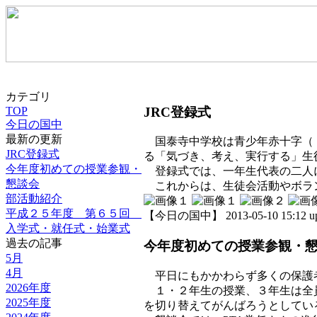
カテゴリ
JRC登録式
TOP
今日の国中
最新の更新
国泰寺中学校は青少年赤十字（Ｊ
JRC登録式
る「気づき、考え、実行する」生
今年度初めての授業参観・
登録式では、一年生代表の二人に
懇談会
これからは、生徒会活動やボラン
部活動紹介
平成２５年度 第６５回
【今日の国中】 2013-05-10 15:12 u
入学式・就任式・始業式
過去の記事
今年度初めての授業参観・
5月
4月
平日にもかかわらず多くの保護
2026年度
１・２年生の授業、３年生は全員
2025年度
を切り替えてがんばろうとしてい