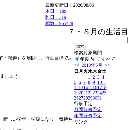
最新更新日：2026/08/06
本日：
189
昨日：319
総数：965428
７・８月の生活目
検索対象期間
解・親善）を展開し、行動目標であ
年度内
すべて
<<
2013年5月
>>
日
月
火
水
木
金
土
ましょう。
1
2
3
4
5
6
7
8
9
10
11
12
13
14
15
16
17
18
19
20
21
22
23
24
25
26
27
28
29
30
31
行事予定
月間行事予定
年間行事予定
。新しい学年・学級になり、気持ち
リンク