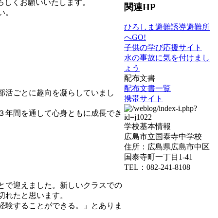
ろしくお願いいたします。
関連HP
い。
ひろしま避難誘導避難所
へGO!
子供の学び応援サイト
水の事故に気を付けまし
ょう
配布文書
配布文書一覧
部活ごとに趣向を凝らしていまし
携帯サイト
３年間を通して心身ともに成長でき
学校基本情報
広島市立国泰寺中学校
住所：広島県広島市中区
国泰寺町一丁目1-41
TEL：082-241-8108
とで迎えました。新しいクラスでの
切れたと思います。
経験することができる。」とありま