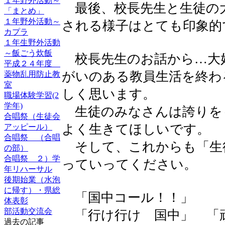
１年野外活動～
最後、校長先生と生徒の
「まとめ」
１年野外活動～
される様子はとても印象的
カプラ
１年生野外活動
～飯ごう炊飯
校長先生のお話から…大
平成２４年度
がいのある教員生活を終わ
薬物乱用防止教
室
しく思います。
職場体験学習(2
学年)
生徒のみなさんは誇りを
合唱祭（生徒会
よく生きてほしいです。
アッピール）
合唱祭 （合唱
そして、これからも「生
の部）
合唱祭 ２）学
っていってください。
年リハーサル
後期始業（水泡
に帰す）・県総
「国中コール！！」
体表彰
部活動交流会
「行け行け 国中」 「
過去の記事