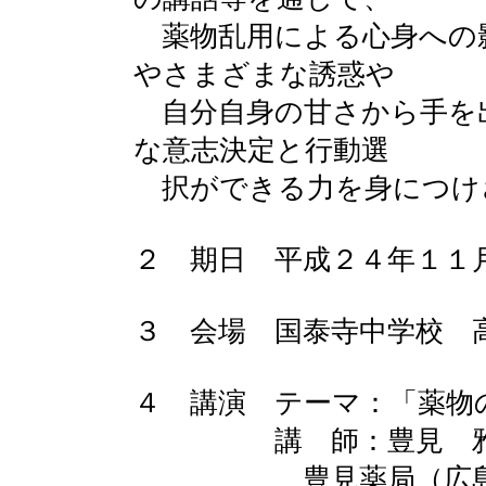
薬物乱用による心身への
やさまざまな誘惑や
自分自身の甘さから手を
な意志決定と行動選
択ができる力を身につけ
２ 期日 平成２４年１１
３ 会場 国泰寺中学校 
４ 講演 テーマ：「薬物
講 師：豊見 雅
豊見薬局（広島市