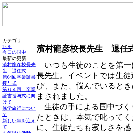
カテゴリ
TOP
濱村龍彦校長先生 退任
今日の国中
最新の更新
いつも生徒のことを第一
濱村龍彦校長先
生 退任式
長先生。イベントでは生徒
第64回卒業証書
授与式
び、また、悩んでいるとき
第６４回 卒業
まされました。
証書授与式に向
けて
生徒の手による国中づく
修学旅行につい
て
たときは、本気で叱ってく
新しい年を迎え
に、生徒たちも寂しさを感
て