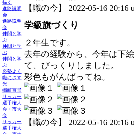
描く
【幟の今】 2022-05-16 20:16 u
進路説明
会
進路説明
学級旗づくり
会
仲間と学
ぶ
２年生です。
仲間と学
去年の経験から、今年は下
ぶ
仲間と学
て、びっくりしました。
ぶ
姿勢よく
彩色もがんばってね。
幟にさす
光
幟町百景
サッカー
選手権大
会・市大
会
【幟の今】 2022-05-16 20:16 u
サッカー
選手権大