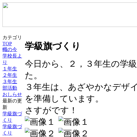
カテゴリ
TOP
学級旗づくり
幟の今
学校長よ
今日から、２，３年生の学
り
１年生
た。
２年生
３年生
３年生は、あざやかなデザ
部活動
おしらせ
を準備しています。
最新の更
新
さすがです！
学級旗づ
くり
学級旗づ
くり