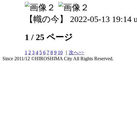
【幟の今】 2022-05-13 19:14 u
1 / 25 ページ
1
2
3
4
5
6
7
8
9
10
｜
次へ>>
Since 2011/12 ©HIROSHIMA City All Rights Reserved.