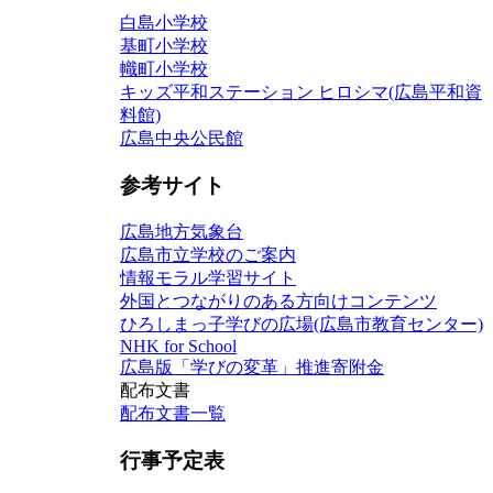
白島小学校
基町小学校
幟町小学校
キッズ平和ステーション ヒロシマ(広島平和資
料館)
広島中央公民館
参考サイト
広島地方気象台
広島市立学校のご案内
情報モラル学習サイト
外国とつながりのある方向けコンテンツ
ひろしまっ子学びの広場(広島市教育センター)
NHK for School
広島版「学びの変革」推進寄附金
配布文書
配布文書一覧
行事予定表