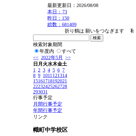
最新更新日：2026/08/08
本日：
73
昨日：150
総数：681409
折り鶴は 願いをつなぎます 私たちは
検索対象期間
年度内
すべて
<<
2022年5月
>>
日
月
火
水
木
金
土
1
2
3
4
5
6
7
8
9
10
11
12
13
14
15
16
17
18
19
20
21
22
23
24
25
26
27
28
29
30
31
行事予定
月間行事予定
年間行事予定
リンク
幟町中学校区