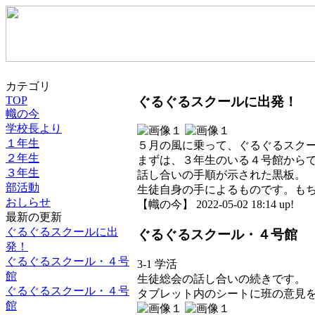
カテゴリ
ぐるぐるスクールに出発！
TOP
幟の今
学校長より
１年生
５月の風に乗って、ぐるぐるスク
２年生
まずは、３年生のいる４号館から
３年生
話し合いの手順が示された黒板。
部活動
生徒自身の手によるものです。も
おしらせ
【幟の今】 2022-05-02 18:14 up!
最新の更新
ぐるぐるスクールに出
ぐるぐるスクール・４号館
発！
ぐるぐるスクール・４号
3-1 学活
館
生徒総会の話し合いの続きです。
ぐるぐるスクール・４号
タブレット内のシートに班の意見
館