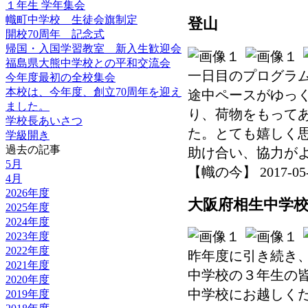
１年生 学年集会
幟町中学校 生徒会旗制定
登山
開校70周年 記念式
帰国・入国学習教室 新入生歓迎会
福島県大熊中学校との平和交流会
一日目のプログラ
今年度最初の全校集会
本校は、今年度、創立70周年を迎え
途中ペースがゆっ
ました。
り、荷物をもって
学校長あいさつ
た。とても嬉しく
学級開き
過去の記事
助け合い、協力が
5月
【幟の今】 2017-05-30
4月
2026年度
大阪府相生中学
2025年度
2024年度
2023年度
2022年度
昨年度に引き続き
2021年度
中学校の３年生の
2020年度
中学校にお越しく
2019年度