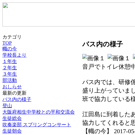
カテゴリ
TOP
バス内の様子
幟の今
学校長より
１年生
音戸でトイレ休憩
２年生
３年生
部活動
バス内では、研修
おしらせ
盛り上がっていま
最新の更新
班で協力している
バス内の様子
登山
大阪府相生中学校との平和交流会
江田島に到着した
生徒総会
協力してくれると
吹奏楽部 スプリングコンサート
【幟の今】 2017-05-30
生徒朝会