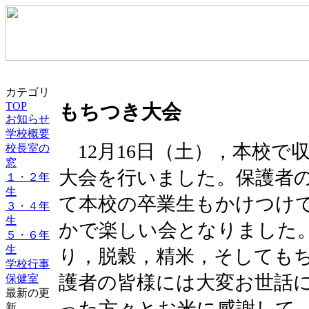
カテゴリ
TOP
もちつき大会
お知らせ
学校概要
12月16日（土），本校で
校長室の
窓
大会を行いました。保護者
１・２年
生
て本校の卒業生もかけつけて
３・４年
生
かで楽しい会となりました
５・６年
生
り，脱穀，精米，そしても
学校行事
護者の皆様には大変お世話
保健室
最新の更
った方々とお米に感謝して
新