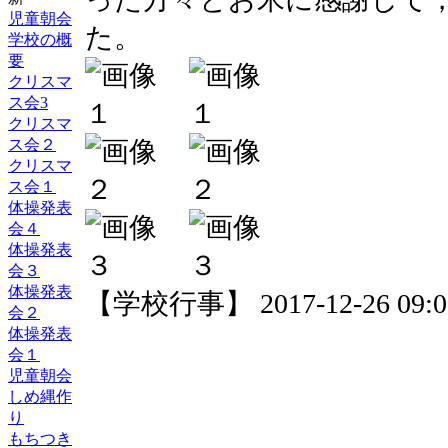
児童朝会
た。
学校の概
要
クリスマ
ス会3
クリスマ
ス会２
クリスマ
ス会１
体操発表
会４
体操発表
会３
体操発表
【学校行事】 2017-12-26 09:02
会２
体操発表
会１
児童朝会
しめ縄作
り
もちつき