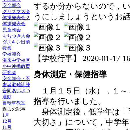
するか分からないので，
安全朝会
クリスマス会
うにしましょうというお
体操発表会２
体操発表会
児童朝会
もちつき大会
ダスキン出前
授業
学校朝会
【学校行事】 2020-01-17 16:
湯来中学校区
小中連携教育
研究会
身体測定・保健指導
安全朝会・不
審者避難訓練
１月１５日（水），１～
合同あいさつ
運動
指導を行いました。
自転車教室
過去の記事
身体測定後，低学年は「
1月
大切さ」について，中学年
12月
11月