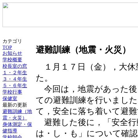
カテゴリ
TOP
避難訓練（地震・火災）
お知らせ
学校概要
１月１７日（金），大休
校長室の窓
１・２年生
た。
３・４年生
５・６年生
今回は，地震があった後
学校行事
ての避難訓練を行いました
保健室
最新の更新
て，安全に落ち着いて避難
避難訓練（地
震・火災）
避難した後に，「安全行
身体測定・保
健指導
は・し・も」について確認
学校朝会