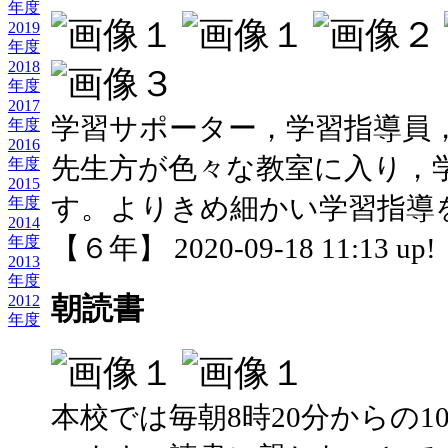
年度
2019
年度
2018
年度
2017
学習サポーター，学習指導員
年度
2016
先生方が色々な教室に入り，
年度
2015
す。よりきめ細かい学習指導
年度
2014
【６年】 2020-09-18 11:13 up!
年度
2013
年度
朝読書
2012
年度
本校では毎朝8時20分からの