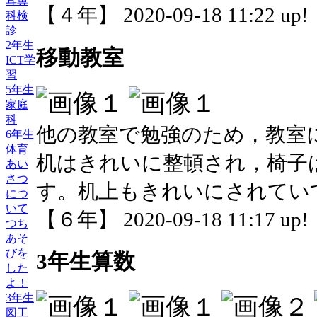
耳鼻
【４年】 2020-09-18 11:22 up!
科検
診
2年生
移動教室
ICT学
習
5年生
家庭
科
他の教室で勉強のため，教室
6年生
体育
机はきれいに整頓され，椅子
あい
さつ
す。机上もきれいにされてい
につ
いて
【６年】 2020-09-18 11:17 up!
つち
あそ
びを
3年生算数
した
よ！
3年生
図工