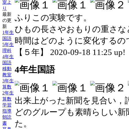
室よ
り
最新
ふりこの実験です。
の更
新
ひもの長さやおもりの重さな
1年生
時間はどのように変化するの
国語
5年生
【５年】 2020-09-18 11:25 up!
理科
4年生
国語
4年生国語
移動
教室
3年生
算数
2年生
出来上がった新聞を見合い，
算数
学習
どのグループも素晴らしい新
指導
朝読
た。
書