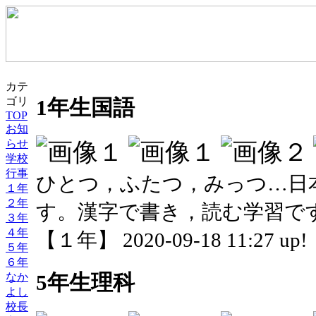
カテ
ゴリ
1年生国語
TOP
お知
らせ
学校
行事
ひとつ，ふたつ，みっつ…日
１年
２年
す。漢字で書き，読む学習で
３年
４年
【１年】 2020-09-18 11:27 up!
５年
６年
なか
5年生理科
よし
校長