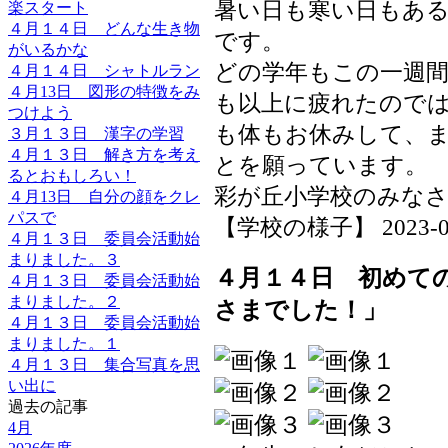
暑い日も寒い日もあ
楽スタート
４月１４日 どんな生き物
です。
がいるかな
どの学年もこの一週
４月１４日 シャトルラン
４月13日 図形の特徴をみ
も以上に疲れたので
つけよう
も体もお休みして、
３月１３日 漢字の学習
４月１３日 解き方を考え
とを願っています。
るとおもしろい！
彩が丘小学校のみな
４月13日 自分の顔をクレ
パスで
【学校の様子】 2023-04-1
４月１３日 委員会活動始
まりました。３
４月１４日 初めて
４月１３日 委員会活動始
まりました。２
さまでした！」
４月１３日 委員会活動始
まりました。１
４月１３日 集合写真を思
い出に
過去の記事
4月