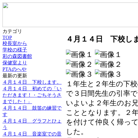
カテゴリ
４月１４日 下校し
TOP
校長室から
学校の様子
彩の森図書館
保健室より
PTAのへや
最新の更新
４月１４日 下校します。
１年生と２年生の下校
４月１４日 初めての「い
で３日間先生の引率
ただきます！・ごちそうさ
までした！」
いよいよ２年生のお
４月１４日 鼓笛の練習で
こととなります。２
す
４月１４日 グラフとひょ
を付けて仲良く帰っ
う
した。
４月１４日 音楽室での音