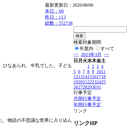
最新更新日：2026/08/06
本日：
60
昨日：113
総数：552738
検索対象期間
年度内
すべて
<<
2023年3月
>>
日
月
火
水
木
金
土
、ひなあられ、牛乳でした。子ども
1
2
3
4
5
6
7
8
9
10
11
12
13
14
15
16
17
18
19
20
21
22
23
24
25
26
27
28
29
30
31
行事予定
月間行事予定
年間行事予定
リンク
た。物語の不思議な世界に入り込ん
リンクHP