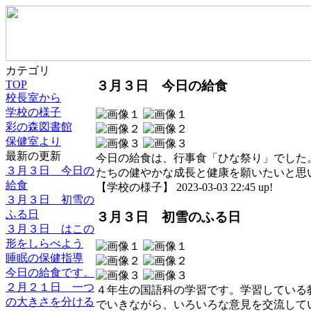
カテゴリ
３月３日 今日の給食
TOP
校長室から
学校の様子
彩の森図書館
保健室より
最新の更新
今日の給食は、行事食「ひな祭り」でした
３月３日 今日の
たちの健やかな成長と健康を願いたいと思
給食
【学校の様子】 2023-03-03 22:45 up!
３月３日 初雪の
ふる日
３月３日 初雪のふる日
３月３日 はこの
形をしらべよう
睡眠の保健指導
今日の給食です。
２月２１日 一つ
４年生の国語科の学習です。学習している
の大きさを分ける
でいきながら、いろいろな意見を交流して