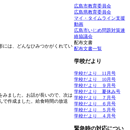
広島市教育委員会
広島県教育委員会
マイ・タイムライン支援
動画
広島市いじめ問題対策連
絡協議会
配布文書
形には、どんなひみつかがくれてい
配布文書一覧
学校だより
学校だより 11月号
学校だより 10月号
学校だより ９月号
学校だより 夏休み号
をみました。お話が長いので、次は
学校だより ７月号
んで作成ました。給食時間の放送
学校だより ６月号
学校だより ５月号
学校だより ４月号
緊急時の対応につい