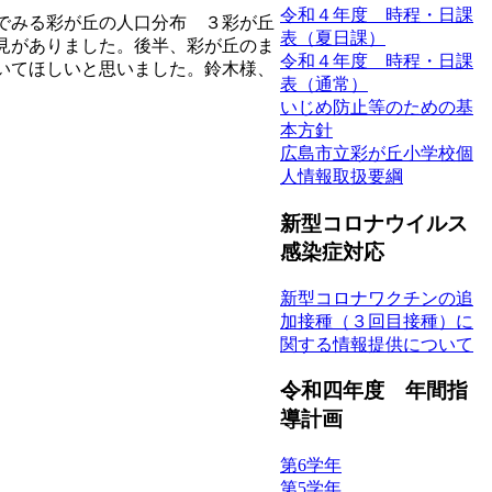
令和４年度 時程・日課
でみる彩が丘の人口分布 ３彩が丘
表（夏日課）
見がありました。後半、彩が丘のま
令和４年度 時程・日課
いてほしいと思いました。鈴木様、
表（通常）
いじめ防止等のための基
本方針
広島市立彩が丘小学校個
人情報取扱要綱
新型コロナウイルス
感染症対応
新型コロナワクチンの追
加接種（３回目接種）に
関する情報提供について
令和四年度 年間指
導計画
第6学年
第5学年