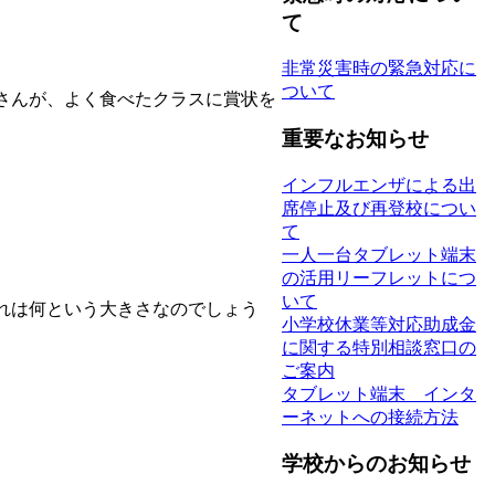
て
非常災害時の緊急対応に
ついて
さんが、よく食べたクラスに賞状を
重要なお知らせ
インフルエンザによる出
席停止及び再登校につい
て
一人一台タブレット端末
の活用リーフレットにつ
いて
れは何という大きさなのでしょう
小学校休業等対応助成金
に関する特別相談窓口の
ご案内
タブレット端末 インタ
ーネットへの接続方法
学校からのお知らせ