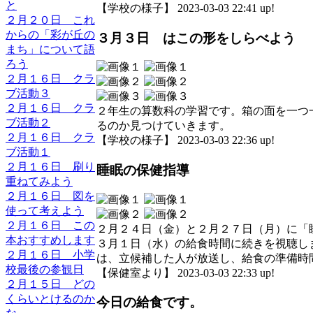
と
【学校の様子】 2023-03-03 22:41 up!
２月２０日 これ
からの「彩が丘の
３月３日 はこの形をしらべよう
まち」について語
ろう
２月１６日 クラ
ブ活動３
２月１６日 クラ
２年生の算数科の学習です。箱の面を一つ
ブ活動２
るのか見つけていきます。
２月１６日 クラ
【学校の様子】 2023-03-03 22:36 up!
ブ活動１
２月１６日 刷り
睡眠の保健指導
重ねてみよう
２月１６日 図を
使って考えよう
２月１６日 この
２月２４日（金）と２月２７日（月）に「
本おすすめします
３月１日（水）の給食時間に続きを視聴し
２月１６日 小学
は、立候補した人が放送し、給食の準備時
校最後の参観日
【保健室より】 2023-03-03 22:33 up!
２月１５日 どの
くらいとけるのか
今日の給食です。