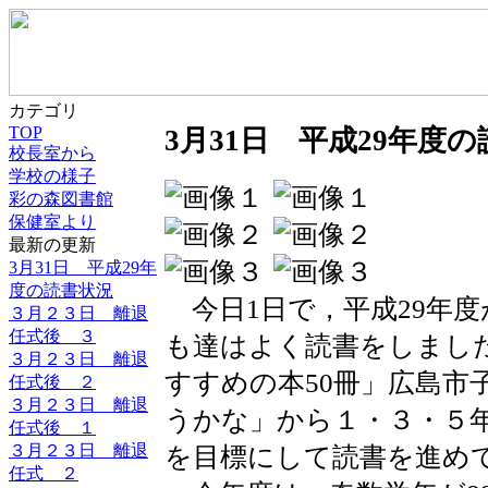
カテゴリ
TOP
3月31日 平成29年度
校長室から
学校の様子
彩の森図書館
保健室より
最新の更新
3月31日 平成29年
度の読書状況
今日1日で，平成29年
３月２３日 離退
任式後 ３
も達はよく読書をしまし
３月２３日 離退
すすめの本50冊」広島市
任式後 ２
３月２３日 離退
うかな」から１・３・５年
任式後 １
３月２３日 離退
を目標にして読書を進め
任式 ２