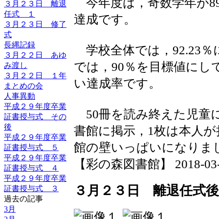
今年度は，奇数学年が89.
３月２３日 離退
任式 １
達成です。
３月２３日 修了
式
長縄記録
学校全体では，92.23
３月２２日 あゆ
では，90％を目標値にし
み渡し
３月２２日 １年
い達成率です。
まとめの会
人事異動
平成２９年度卒業
50冊を読み終えた児童
証書授与式 その
後
書館に掲示，1枚は本人
平成２９年度卒業
館の壁いっぱいになりま
証書授与式 ５
平成２９年度卒業
【彩の森図書館】 2018-03-31
証書授与式 ４
平成２９年度卒業
３月２３日 離退任式後
証書授与式 ３
過去の記事
3月