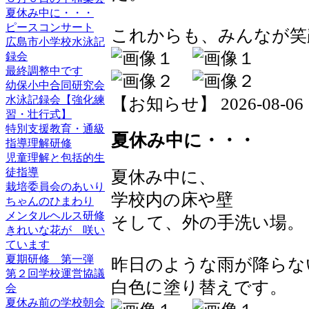
夏休み中に・・・
ピースコンサート
これからも、みんなが笑
広島市小学校水泳記
録会
最終調整中です
幼保小中合同研究会
水泳記録会【強化練
【お知らせ】 2026-08-06 18
習・壮行式】
特別支援教育・通級
夏休み中に・・・
指導理解研修
児童理解と包括的生
徒指導
夏休み中に、
栽培委員会のあいり
学校内の床や壁
ちゃんのひまわり
メンタルヘルス研修
そして、外の手洗い場。
きれいな花が 咲い
ています
夏期研修 第一弾
昨日のような雨が降らな
第２回学校運営協議
白色に塗り替えです。
会
夏休み前の学校朝会