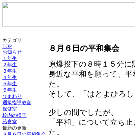
カテゴリ
TOP
８月６日の平和集会
お知らせ
１年生
原爆投下の８時１５分に
２年生
３年生
身近な平和を願って、平
４年生
た。
５年生
６年生
そして、「はとよひろし
ひまわり
通級指導教室
保健室
少しの間でしたが、
校内の様子
「平和」について立ち止
給食室
最新の更新
た。
８月６日の平和集会