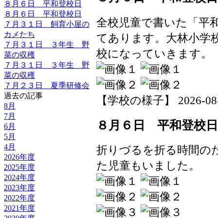
８月６日 平和登校日
８月６日 平和登校日
全校児童で書いた「平
７月３１日 飼育小屋の
カメたち
てあります。大林小学
７月３１日 ３年生 野
校になっていきます。
菜の収穫
７月３１日 ３年生 野
菜の収穫
７月２３日 夏季研修会
過去の記事
【学校の様子】 2026-08-06
8月
7月
８月６日 平和登校日
6月
5月
4月
折りづるを折る時間の
2026年度
た児童もいました。
2025年度
2024年度
2023年度
2022年度
2021年度