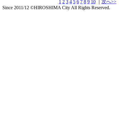
1
2
3
4
5
6
7
8
9
10
｜
次へ>>
Since 2011/12 ©HIROSHIMA City All Rights Reserved.