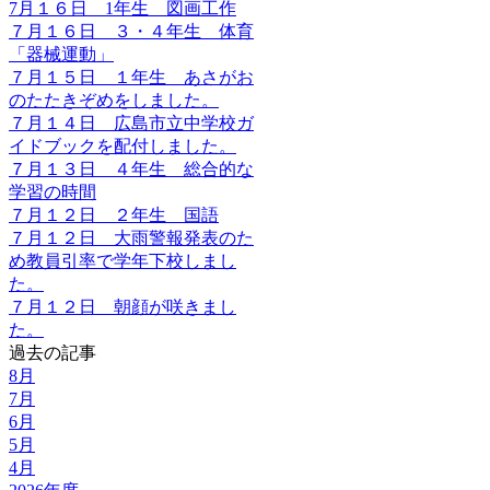
7月１６日 1年生 図画工作
７月１６日 ３・４年生 体育
「器械運動」
７月１５日 １年生 あさがお
のたたきぞめをしました。
７月１４日 広島市立中学校ガ
イドブックを配付しました。
７月１３日 ４年生 総合的な
学習の時間
７月１２日 ２年生 国語
７月１２日 大雨警報発表のた
め教員引率で学年下校しまし
た。
７月１２日 朝顔が咲きまし
た。
過去の記事
8月
7月
6月
5月
4月