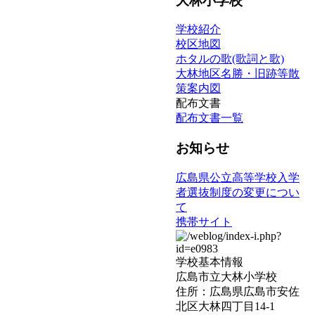
大林小学校
学校紹介
校区地図
ホタルの歌(歌詞と歌)
大林地区名勝・旧跡等散
策案内図
配布文書
配布文書一覧
お知らせ
広島県公立高等学校入学
者選抜制度の変更につい
て
携帯サイト
学校基本情報
広島市立大林小学校
住所：広島県広島市安佐
北区大林四丁目14-1