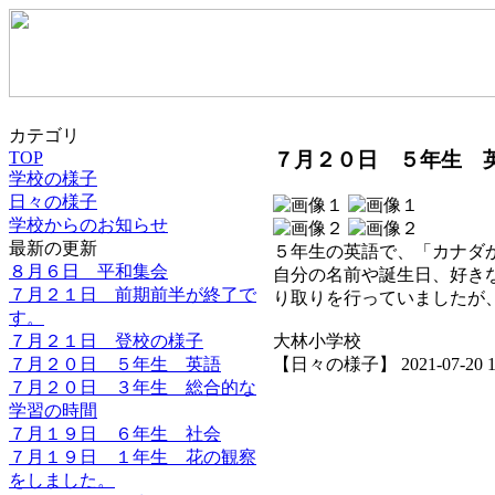
カテゴリ
７月２０日 ５年生 
TOP
学校の様子
日々の様子
学校からのお知らせ
最新の更新
５年生の英語で、「カナダ
８月６日 平和集会
自分の名前や誕生日、好き
７月２１日 前期前半が終了で
り取りを行っていましたが
す。
７月２１日 登校の様子
大林小学校
７月２０日 ５年生 英語
【日々の様子】 2021-07-20 17:
７月２０日 ３年生 総合的な
学習の時間
７月１９日 ６年生 社会
７月１９日 １年生 花の観察
をしました。