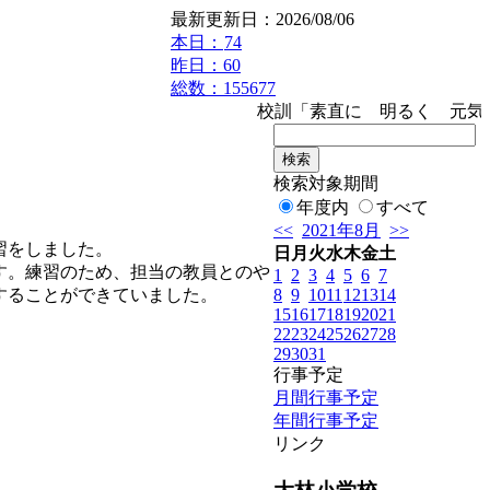
最新更新日：2026/08/06
本日：
74
昨日：60
総数：155677
校訓「素直に 明るく 元気
検索対象期間
年度内
すべて
<<
2021年8月
>>
習をしました。
日
月
火
水
木
金
土
す。練習のため、担当の教員とのや
1
2
3
4
5
6
7
8
9
10
11
12
13
14
することができていました。
15
16
17
18
19
20
21
22
23
24
25
26
27
28
29
30
31
行事予定
月間行事予定
年間行事予定
リンク