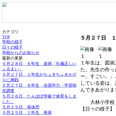
カテゴリ
TOP
５月２７日 
学校の様子
日々の様子
学校からのお知らせ
最新の更新
１年生は、図画
５月２８日 ６年生 道徳「礼儀正しい
ふるまい」
た。先生の作っ
５月２７日 １年生がちょきちょきかざ
ー。すごい。」
りに挑戦
している姿は、
５月２７日 ６年生 全国学力・学習状
んできあがりま
況調査
５月２６日 たんぽぽ学級で体育をしま
した。
大林小学校
５月２５日 昼休憩
【日々の様子】 2021
５月２５日 １年生 発表