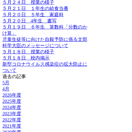
５月２４日 授業の様子
５月２１日 １年生の給食当番
５月２０日 ５年生 家庭科
５月２０日 4年生 書写
５月１９日 ６年生 算数科「分数のか
け算」
児童生徒等に向けた自殺予防に係る文部
科学大臣のメッセージについて
５月１８日 授業の様子
５月１８日 校内掲示
新型コロナウイルス感染症の拡大防止に
ついて
過去の記事
5月
4月
2026年度
2025年度
2024年度
2023年度
2022年度
2021年度