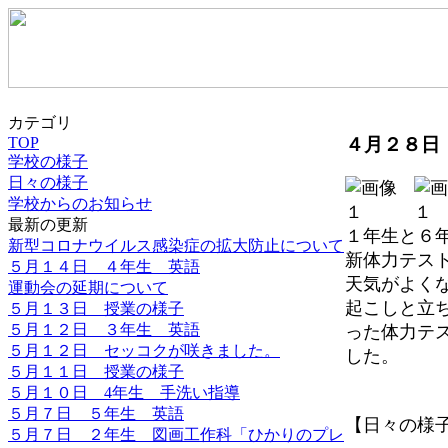
カテゴリ
４月２８日
TOP
学校の様子
日々の様子
学校からのお知らせ
最新の更新
１年生と６
新型コロナウイルス感染症の拡大防止について
新体力テス
５月１４日 ４年生 英語
天気がよく
運動会の延期について
起こしと立
５月１３日 授業の様子
５月１２日 ３年生 英語
った体力テ
５月１２日 セッコクが咲きました。
した。
５月１１日 授業の様子
５月１０日 4年生 手洗い指導
大
５月７日 ５年生 英語
【日々の様子】 2
５月７日 ２年生 図画工作科「ひかりのプレ