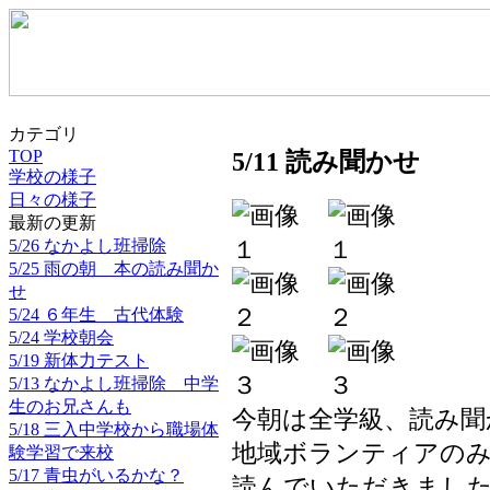
カテゴリ
5/11 読み聞かせ
TOP
学校の様子
日々の様子
最新の更新
5/26 なかよし班掃除
5/25 雨の朝 本の読み聞か
せ
5/24 ６年生 古代体験
5/24 学校朝会
5/19 新体力テスト
5/13 なかよし班掃除 中学
生のお兄さんも
今朝は全学級、読み聞
5/18 三入中学校から職場体
地域ボランティアの
験学習で来校
5/17 青虫がいるかな？
読んでいただきまし