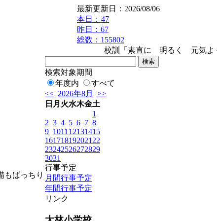
最新更新日：2026/08/06
本日：
47
昨日：67
総数：155802
校訓「素直に 明るく 元気よく」
検索対象期間
年度内
すべて
<<
2026年8月
>>
日
月
火
水
木
金
土
1
2
3
4
5
6
7
8
9
10
11
12
13
14
15
16
17
18
19
20
21
22
23
24
25
26
27
28
29
30
31
行事予定
備もばっちり
月間行事予定
年間行事予定
リンク
大林小学校