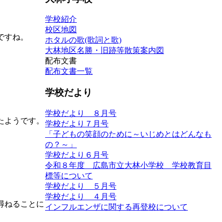
学校紹介
校区地図
ですね。
ホタルの歌(歌詞と歌)
大林地区名勝・旧跡等散策案内図
配布文書
配布文書一覧
学校だより
学校だより ８月号
たようです。
学校だより７月号
「子どもの笑顔のために～いじめとはどんなも
の？～」
学校だより６月号
令和８年度 広島市立大林小学校 学校教育目
標等について
学校だより ５月号
学校だより ４月号
尋ねることに
インフルエンザに関する再登校について