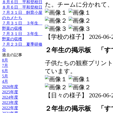
８月６日 平和登校日
た。チームに分かれて
８月６日 平和登校日
７月３１日 飼育小屋
のカメたち
７月３１日 ３年生
野菜の収穫
７月３１日 ３年生
【学校の様子】 2026-06-24 
野菜の収穫
７月２３日 夏季研修
２年生の掲示板 「す
会
過去の記事
8月
子供たちの観察プリン
7月
ています。
6月
5月
4月
2026年度
2025年度
【日々の様子】 2026-06-24 
2024年度
2023年度
２年生の掲示板 「す
2022年度