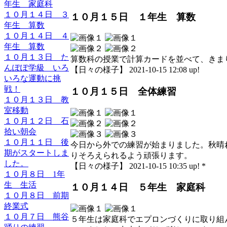
年生 家庭科
１０月１４日 ３
１０月１５日 １年生 算数
年生 算数
１０月１４日 ４
年生 算数
１０月１３日 た
算数科の授業で計算カードを並べて、きま
んぽぽ学級 いろ
【日々の様子】 2021-10-15 12:08 up!
いろな運動に挑
戦！
１０月１５日 全体練習
１０月１３日 教
室移動
１０月１２日 石
拾い朝会
１０月１１日 後
今日から外での練習が始まりました。秋晴
期がスタートしま
りそろえられるよう頑張ります。
した。
【日々の様子】 2021-10-15 10:35 up! *
１０月８日 1年
生 生活
１０月１４日 ５年生 家庭科
１０月８日 前期
終業式
１０月７日 熊谷
５年生は家庭科でエプロンづくりに取り組