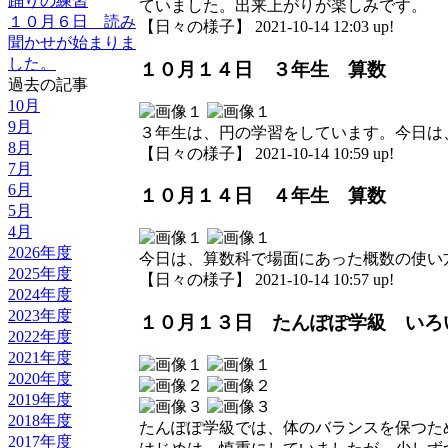
踊りの練習
ていました。出来上がりが楽しみです。
１０月６日 読み
【日々の様子】 2021-10-14 12:03 up!
聞かせが始まりま
した。
１０月１４日 ３年生 算数
過去の記事
10月
9月
３年生は、円の学習をしています。今日は
8月
【日々の様子】 2021-10-14 10:59 up!
7月
6月
１０月１４日 ４年生 算数
5月
4月
2026年度
今日は、算数科で場面にあった概数の使い
2025年度
【日々の様子】 2021-10-14 10:57 up!
2024年度
2023年度
１０月１３日 たんぽぽ学級 いろ
2022年度
2021年度
2020年度
2019年度
2018年度
たんぽぽ学級では、体のバランスを保つた
2017年度