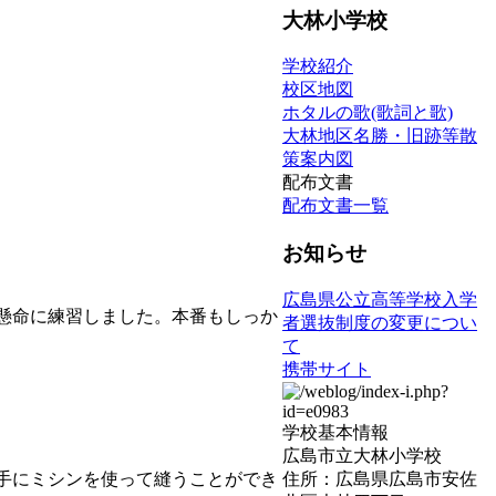
大林小学校
学校紹介
校区地図
ホタルの歌(歌詞と歌)
大林地区名勝・旧跡等散
策案内図
配布文書
配布文書一覧
お知らせ
広島県公立高等学校入学
懸命に練習しました。本番もしっか
者選抜制度の変更につい
て
携帯サイト
学校基本情報
広島市立大林小学校
住所：広島県広島市安佐
手にミシンを使って縫うことができ