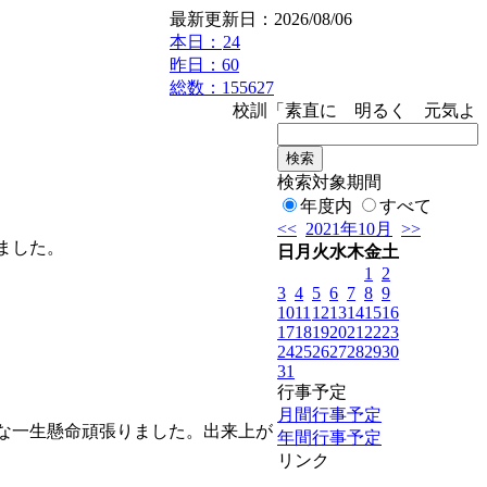
最新更新日：2026/08/06
本日：
24
昨日：60
総数：155627
校訓「素直に 明るく 元気よく」
検索対象期間
年度内
すべて
<<
2021年10月
>>
ました。
日
月
火
水
木
金
土
1
2
3
4
5
6
7
8
9
10
11
12
13
14
15
16
17
18
19
20
21
22
23
24
25
26
27
28
29
30
31
行事予定
月間行事予定
な一生懸命頑張りました。出来上が
年間行事予定
リンク