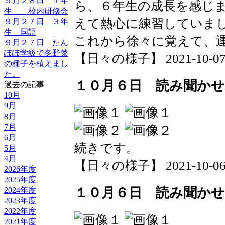
９月２８日 １年
ら、６年生の成長を感じ
生 校内研修会
えて熱心に練習していま
９月２７日 ３年
生 国語
これから徐々に覚えて、
９月２７日 たん
ぽぽ学級で冬野菜
【日々の様子】 2021-10-07 1
の種子を植えまし
た。
１０月６日 読み聞か
過去の記事
10月
9月
8月
7月
6月
続きです。
5月
4月
【日々の様子】 2021-10-06 1
2026年度
2025年度
１０月６日 読み聞か
2024年度
2023年度
2022年度
2021年度