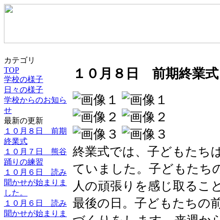
カテゴリ
TOP
１０月８日 前期終業式
学校の様子
日々の様子
学校からのお知ら
せ
最新の更新
１０月８日 前期
終業式
終業式では、子どもたち
１０月７日 熊谷
踊りの練習
ていました。子どもたち
１０月６日 読み
聞かせが始まりま
人の頑張りを感じ取るこ
した。
最後の日。子どもたちの
１０月６日 読み
聞かせが始まりま