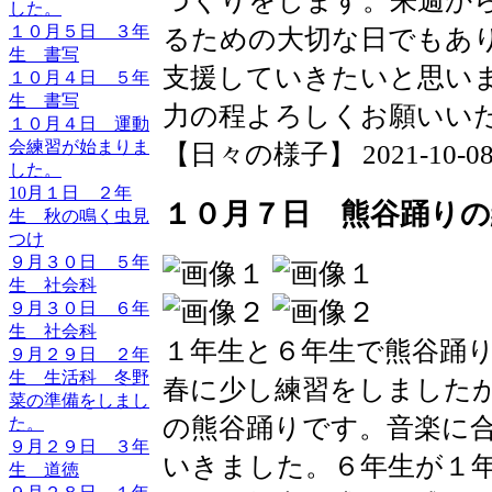
づくりをします。来週か
した。
１０月５日 ３年
るための大切な日でもあ
生 書写
支援していきたいと思い
１０月４日 ５年
生 書写
力の程よろしくお願いい
１０月４日 運動
会練習が始まりま
【日々の様子】 2021-10-08 0
した。
10月１日 ２年
１０月７日 熊谷踊りの
生 秋の鳴く虫見
つけ
９月３０日 ５年
生 社会科
９月３０日 ６年
生 社会科
１年生と６年生で熊谷踊
９月２９日 ２年
生 生活科 冬野
春に少し練習をしました
菜の準備をしまし
の熊谷踊りです。音楽に
た。
９月２９日 ３年
いきました。６年生が１
生 道徳