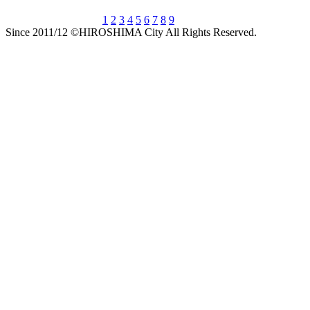
1
2
3
4
5
6
7
8
9
Since 2011/12 ©HIROSHIMA City All Rights Reserved.