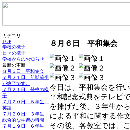
カテゴリ
TOP
８月６日 平和集会
学校の様子
日々の様子
学校からのお知らせ
最新の更新
８月６日 平和集会
７月２１日 前期前半
が終了です。
今日は、平和集会を行
７月２１日 登校の様
平和記念式典をテレビ
子
７月２０日 ５年生
を捧げた後、３年生か
英語
７月２０日 ３年生
による平和に関する作
総合的な学習の時間
その後、各教室では、
７月１９日 ６年生