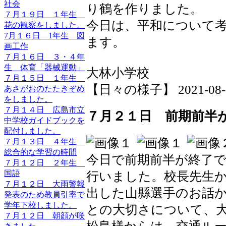
社会
り鶴を作りました。
７月１９日 １年生
今日は、平和について
花の観察をしました。
7月１６日 1年生 図
ます。
画工作
７月１６日 ３・４年
生 体育「器械運動」
大林小学校
７月１５日 １年生
【日々の様子】 2021-08-06 
あさがおのたたきぞめ
をしました。
７月１４日 広島市立
７月２１日 前期前半
中学校ガイドブックを
配付しました。
７月１３日 ４年生
総合的な学習の時間
今日で前期前半が終了
７月１２日 ２年生
国語
行いました。校長先生
７月１２日 大雨警報
出した山縣選手のお話
発表のため教員引率で
学年下校しました。
との大切さについて、
７月１２日 朝顔が咲