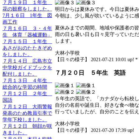
７月１９日 １年生
花の観察をしました。
明日からは夏休みです。今日は夏休
7月１６日 1年生 図
今朝は、少し風が吹いているように
画工作
夏休みまでの期間、地域や保護者の
７月１６日 ３・４年
雨の日も暑い日も日々見守っていた
生 体育「器械運動」
します。
７月１５日 １年生
あさがおのたたきぞめ
大林小学校
をしました。
【日々の様子】 2021-07-21 10:01 up! *
７月１４日 広島市立
中学校ガイドブックを
７月２０日 ５年生 英語
配付しました。
７月１３日 ４年生
総合的な学習の時間
７月１２日 ２年生
５年生の英語で、「カナダから転校
国語
自分の名前や誕生日、好きな食べ物
７月１２日 大雨警報
行っていましたが、自分のことを伝
発表のため教員引率で
学年下校しました。
大林小学校
７月１２日 朝顔が咲
【日々の様子】 2021-07-20 17:39 up!
きました。