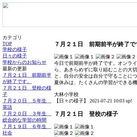
カテゴリ
７月２１日 前期前半が終了で
TOP
学校の様子
日々の様子
学校からのお知らせ
今日で前期前半が終了です。オンラ
最新の更新
ら、あきらめずに取り組むことの大
７月２１日 前期前半
と、自分の安全は自分で守ることに
が終了です。
夏休みは、たくさんの学習ができる
７月２１日 登校の様
子
大林小学校
７月２０日 ５年生
【日々の様子】 2021-07-21 10:03 up!
英語
７月２１日 登校の様子
７月２０日 ３年生
総合的な学習の時間
７月１９日 ６年生
社会