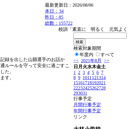
最新更新日：2026/08/06
本日：
34
昨日：85
総数：155722
校訓「素直に 明るく 元気よく」
検索対象期間
年度内
すべて
新記録を出した山縣選手のお話か
<<
2021年8月
>>
交通ルールを守って安全に過ごすこ
日
月
火
水
木
金
土
ました。
1
2
3
4
5
6
7
8
9
10
11
12
13
14
います。
15
16
17
18
19
20
21
22
23
24
25
26
27
28
29
30
31
行事予定
月間行事予定
年間行事予定
リンク