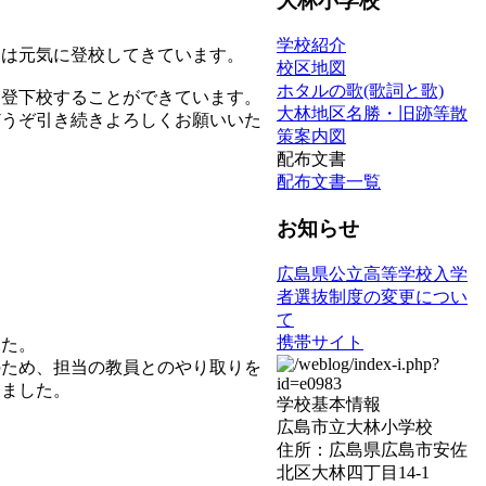
大林小学校
学校紹介
ちは元気に登校してきています。
校区地図
ホタルの歌(歌詞と歌)
に登下校することができています。
大林地区名勝・旧跡等散
どうぞ引き続きよろしくお願いいた
策案内図
配布文書
配布文書一覧
お知らせ
広島県公立高等学校入学
者選抜制度の変更につい
て
携帯サイト
した。
のため、担当の教員とのやり取りを
いました。
学校基本情報
広島市立大林小学校
住所：広島県広島市安佐
北区大林四丁目14-1