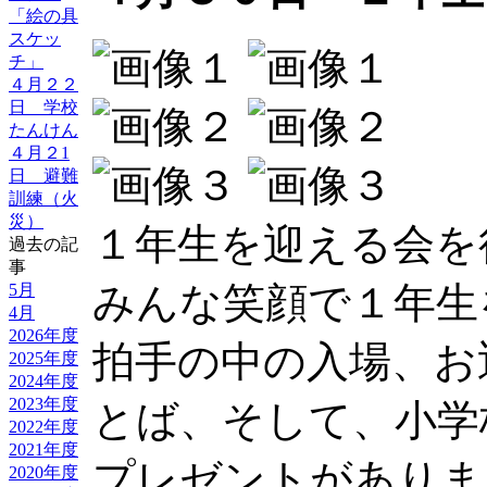
「絵の具
スケッ
チ」
４月２２
日 学校
たんけん
４月２1
日 避難
訓練（火
災）
１年生を迎える会を
過去の記
事
みんな笑顔で１年生
5月
4月
2026年度
拍手の中の入場、お
2025年度
2024年度
2023年度
とば、そして、小学
2022年度
2021年度
プレゼントがありま
2020年度