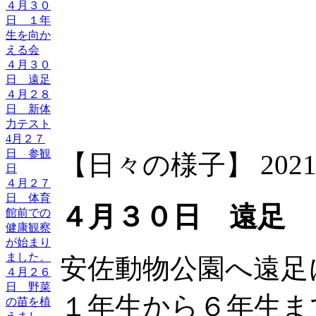
４月３０
日 １年
大林
生を向か
える会
４月３０
日 遠足
４月２８
日 新体
力テスト
4月２７
日 参観
【日々の様子】 2021-05-
日
４月２７
日 体育
４月３０日 遠足
館前での
健康観察
が始まり
ました。
安佐動物公園へ遠足
４月２６
日 野菜
１年生から６年生ま
の苗を植