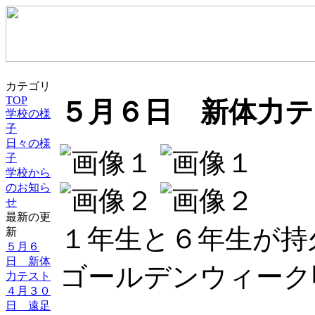
カテゴリ
TOP
５月６日 新体力テ
学校の様
子
日々の様
子
学校から
のお知ら
せ
最新の更
１年生と６年生が持
新
５月６
日 新体
ゴールデンウィーク
力テスト
４月３０
日 遠足