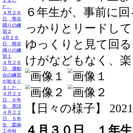
えまし
た。
６年生が、事前に回
４月２６
日 熊谷
っかりとリードして
踊りの練
習２
4月２６
ゆっくりと見て回る
日 熊谷
踊りの練
けがなどもなく、楽
習１
４月２６
日 運動
会の練習
が始まり
ました。
４月２３
日 ６年
【日々の様子】 2021-04-
生 英語
４月２２
日 ５年
生 図画
４月３０日 １年生
工作科