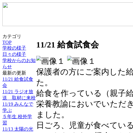
カテゴリ
TOP
11/21 給食試食会
学校の様子
日々の様子
学校からのお知
らせ
保護者の方にご案内した
最新の更新
11/21 給食試食
た。
会
給食を作っている（親子
11/21 ラジオ放
送 取材に来校
栄養教諭においでいただ
11/19 みんなで
学ぶ
ました。
５年生 校外学
習
日ごろ、児童が食べてい
11/13 太陽の光