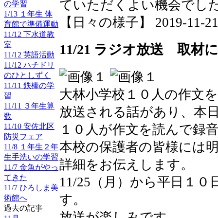
ていただくよい機会でし
の学習
1/13 １年生 体
【日々の様子】 2019-11-21 1
育館で準備運動
11/12 下水道教
室
11/21 ラジオ放送 取材
11/12 英語活動
11/12 ハチドリ
のひとしずく
11/11 鉄棒の学
大林小学校１０人の作文を
習
11/11 ３年生算
放送される話があり、本
数
１０人が作文を読んで録
11/10 安佐北区
防災フェア
本校の保護者の皆様には
11/8 １年生２年
生手洗いの学習
詳細をお伝えします。
11/7 金魚がやっ
てきた
11/25（月）から平日１
11/7 ひろしま美
す。
術館へ
過去の記事
放送が楽しみです。