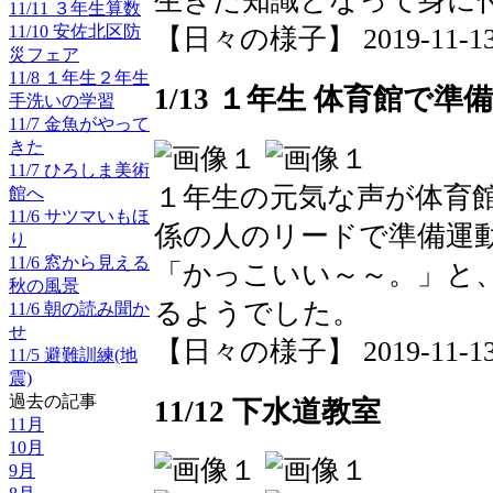
生きた知識となって身に
11/11 ３年生算数
11/10 安佐北区防
【日々の様子】 2019-11-13 1
災フェア
11/8 １年生２年生
1/13 １年生 体育館で準
手洗いの学習
11/7 金魚がやって
きた
11/7 ひろしま美術
１年生の元気な声が体育
館へ
11/6 サツマいもほ
係の人のリードで準備運
り
11/6 窓から見える
「かっこいい～～。」と
秋の風景
るようでした。
11/6 朝の読み聞か
せ
【日々の様子】 2019-11-13 1
11/5 避難訓練(地
震)
過去の記事
11/12 下水道教室
11月
10月
9月