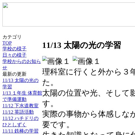
カテゴリ
TOP
11/13 太陽の光の学習
学校の様子
日々の様子
学校からのお知ら
せ
理科室に行くと外から３
最新の更新
11/13 太陽の光の
た。
学習
太陽の位置や光、そして
1/13 １年生 体育館
で準備運動
す。
11/12 下水道教室
11/12 英語活動
実際の事物から体感しな
11/12 ハチドリの
要です。
ひとしずく
11/11 鉄棒の学習