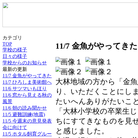
カテゴリ
TOP
11/7 金魚がやってきた
学校の様子
日々の様子
学校からのお知らせ
最新の更新
11/7 金魚がやってきた
大林地域の方から「金
11/7 ひろしま美術館へ
11/6 サツマいもほり
り、いただくことにし
11/6 窓から見える秋の
たいへんありがたいこ
風景
11/6 朝の読み聞かせ
「大林小学校の卒業生
11/5 避難訓練(地震)
ちにすてきなものを見
11/5 今週末の意見発表
会に向けて
と感じました。
11/5 ホタル飼育グルー