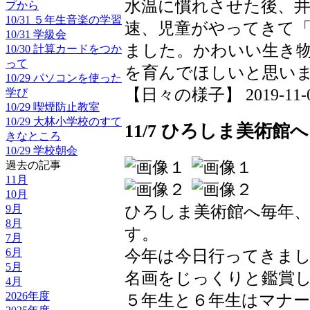
水温に慣れさせた後、
プから
10/31 ５年生音楽の学習
速、児童がやってきて
10/31 学級会
ました。かわいい生き
10/30 計算カードをつか
って
を育んでほしいと思い
10/29 パソコンを使った
【日々の様子】 2019-11-07 
学び
10/29 喫煙防止教室
10/29 大林小学校のすて
11/7 ひろしま美術館へ
きなところ
10/29 学校朝会
過去の記事
11月
10月
ひろしま美術館へ毎年
9月
8月
す。
7月
今年は今日行ってきま
6月
5月
名画をじっくりと鑑賞
4月
2026年度
５年生と６年生はマナ