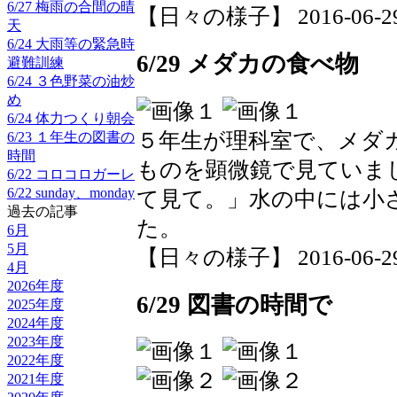
6/27 梅雨の合間の晴
【日々の様子】 2016-06-29 1
天
6/24 大雨等の緊急時
6/29 メダカの食べ物
避難訓練
6/24 ３色野菜の油炒
め
6/24 体力つくり朝会
５年生が理科室で、メダ
6/23 １年生の図書の
時間
ものを顕微鏡で見ていま
6/22 コロコロガーレ
6/22 sunday、monday
て見て。」水の中には小
過去の記事
た。
6月
5月
【日々の様子】 2016-06-29 1
4月
2026年度
6/29 図書の時間で
2025年度
2024年度
2023年度
2022年度
2021年度