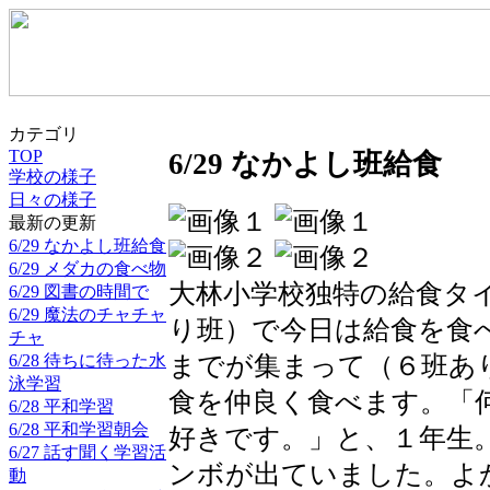
カテゴリ
TOP
6/29 なかよし班給食
学校の様子
日々の様子
最新の更新
6/29 なかよし班給食
6/29 メダカの食べ物
大林小学校独特の給食タ
6/29 図書の時間で
6/29 魔法のチャチャ
り班）で今日は給食を食
チャ
6/28 待ちに待った水
までが集まって（６班あ
泳学習
食を仲良く食べます。「
6/28 平和学習
6/28 平和学習朝会
好きです。」と、１年生
6/27 話す聞く学習活
ンボが出ていました。よ
動