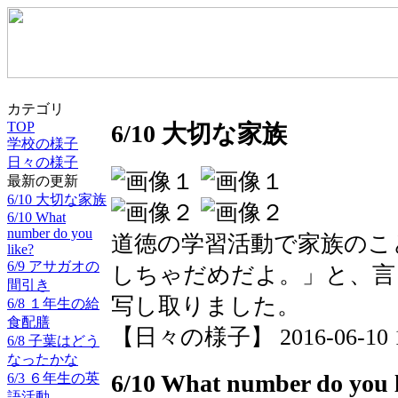
カテゴリ
TOP
6/10 大切な家族
学校の様子
日々の様子
最新の更新
6/10 大切な家族
6/10 What
number do you
道徳の学習活動で家族のこ
like?
6/9 アサガオの
しちゃだめだよ。」と、言
間引き
写し取りました。
6/8 １年生の給
食配膳
【日々の様子】 2016-06-10 14
6/8 子葉はどう
なったかな
6/10 What number do you 
6/3 ６年生の英
語活動