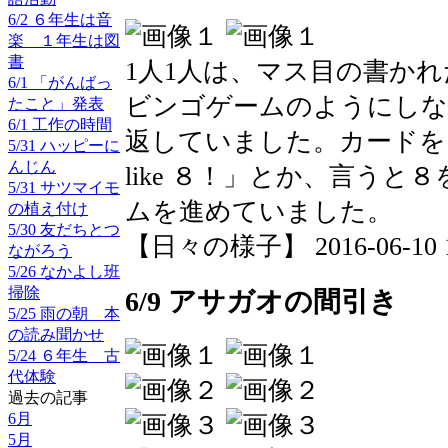
6/2 ６年生は音
楽 １年生は図
書
1人1人は、マス目の書か
6/1 「がんばっ
ビンゴゲームのようにしな
たこと」発表
6/1 工作の時間
返していました。カードを
5/31 ハッピーに
んじん
like ８！」とか、言う
5/31 サツマイモ
ムを進めていました。
の植え付け
5/30 友だちとつ
【日々の様子】 2016-06-10 14
ながろう
5/26 なかよし班
掃除
6/9 アサガオの間引き
5/25 雨の朝 本
の読み聞かせ
5/24 ６年生 古
代体験
過去の記事
6月
5月