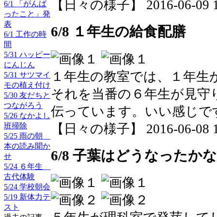
【日々の様子】 2016-06-09 12:
6/1 「がんば
ったこと」発
表
6/8 １年生の給食配膳
6/1 工作の時
間
5/31 ハッピー
にんじん
１年生の教室では、１年生
5/31 サツマイ
モの植え付け
それを当番の６年生が見守
5/30 友だちと
つながろう
伝っています。いい感じで
5/26 なかよし
【日々の様子】 2016-06-08 15
班掃除
5/25 雨の朝
本の読み聞か
6/8 子葉はどうなったかな
せ
5/24 ６年生
古代体験
5/24 学校朝会
5/19 新体力テ
スト