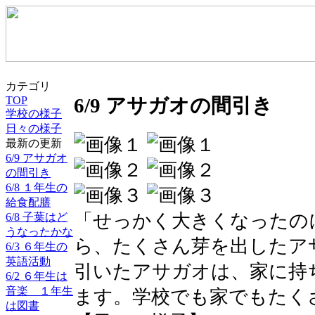
カテゴリ
TOP
6/9 アサガオの間引き
学校の様子
日々の様子
最新の更新
6/9 アサガオ
の間引き
6/8 １年生の
給食配膳
「せっかく大きくなったの
6/8 子葉はど
うなったかな
ら、たくさん芽を出したア
6/3 ６年生の
英語活動
引いたアサガオは、家に持
6/2 ６年生は
音楽 １年生
ます。学校でも家でもたく
は図書