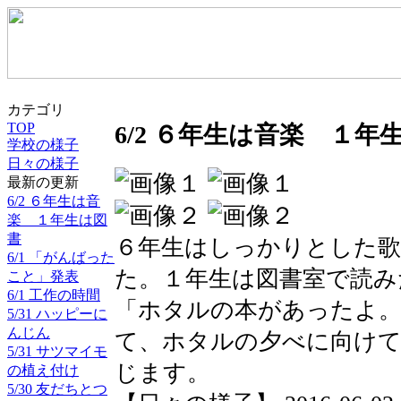
カテゴリ
TOP
6/2 ６年生は音楽 １年
学校の様子
日々の様子
最新の更新
6/2 ６年生は音
楽 １年生は図
書
６年生はしっかりとした歌
6/1 「がんばった
た。１年生は図書室で読み
こと」発表
6/1 工作の時間
「ホタルの本があったよ
5/31 ハッピーに
んじん
て、ホタルの夕べに向け
5/31 サツマイモ
じます。
の植え付け
5/30 友だちとつ