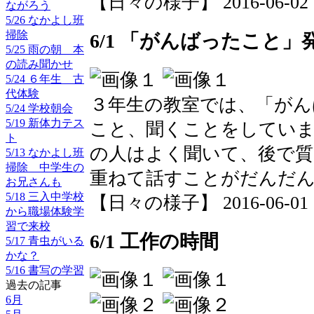
【日々の様子】 2016-06-02 11
ながろう
5/26 なかよし班
掃除
6/1 「がんばったこと」
5/25 雨の朝 本
の読み聞かせ
5/24 ６年生 古
代体験
３年生の教室では、「がん
5/24 学校朝会
5/19 新体力テス
こと、聞くことをしていま
ト
の人はよく聞いて、後で質
5/13 なかよし班
掃除 中学生の
重ねて話すことがだんだ
お兄さんも
5/18 三入中学校
【日々の様子】 2016-06-01 11
から職場体験学
習で来校
6/1 工作の時間
5/17 青虫がいる
かな？
5/16 書写の学習
過去の記事
6月