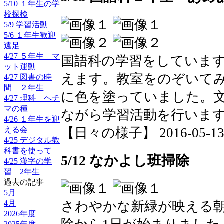
5/10 １年生の学
校探検
5/9 学習活動
5/6 １年生歓迎
遠足
4/27 ５年生 マ
国語科の学習をしていま
ット運動
えます。教室をのぞいて
4/27 図書の時
間 ２年生
に色を塗っていました。
4/27 理科 ヘチ
マの種
ながら学習活動を行いま
4/26 １年生を迎
【日々の様子】 2016-05-13 0
える会
4/25 デジタル教
科書を使って
5/12 なかよし班掃除
4/25 漢字の学
習 2年生
過去の記事
5月
4月
さわやかな新緑が映える
2026年度