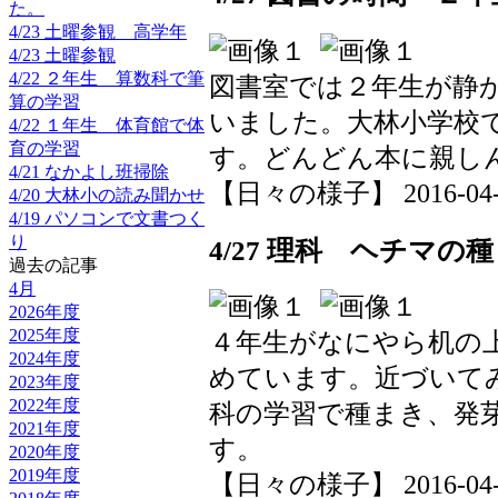
た。
4/23 土曜参観 高学年
4/23 土曜参観
4/22 ２年生 算数科で筆
図書室では２年生が静
算の学習
いました。大林小学校
4/22 １年生 体育館で体
育の学習
す。どんどん本に親し
4/21 なかよし班掃除
【日々の様子】 2016-04-27
4/20 大林小の読み聞かせ
4/19 パソコンで文書つく
り
4/27 理科 ヘチマの種
過去の記事
4月
2026年度
2025年度
４年生がなにやら机の
2024年度
めています。近づいて
2023年度
2022年度
科の学習で種まき、発
2021年度
す。
2020年度
2019年度
【日々の様子】 2016-04-27