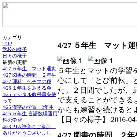
カテゴリ
TOP
4/27 ５年生 マット運
学校の様子
日々の様子
最新の更新
4/27 ５年生 マット運動
５年生とマットの学習
4/27 図書の時間 ２年生
心にして「とび前転」
4/27 理科 ヘチマの種
4/26 １年生を迎える会
た。２日間でしたが、
4/25 デジタル教科書を使
で支えることができる
って
4/25 漢字の学習 2年生
からも練習を続けると
4/25 ５年生 言語数理運用
【日々の様子】 2016-04-27
科の学習
4/23 PTA総会にご参加
ありがとうございまし
4/27 図書の時間 ２年