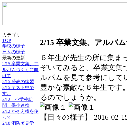
カテゴリ
TOP
2/15 卒業文集、アル
学校の様子
日々の様子
６年生が先生の所に集ま
最新の更新
2/15 卒業文集、ア
ぞいてみると、卒業文集
ルバムづくりに向
けて
ルバムを見て参考にして
2/15 発表の練習
豊かな素敵な６年生です
2/15 テスト中で
す。
るのでしょうか。
2/12 小学校訪
問 保小連携
2/12 かぞえ棒を使
【日々の様子】 2016-02-15 1
って
2/10 消防署見学