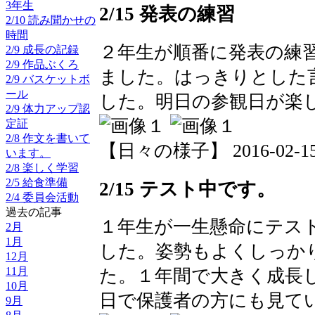
3年生
2/15 発表の練習
2/10 読み聞かせの
時間
２年生が順番に発表の練
2/9 成長の記録
2/9 作品ぶくろ
ました。はっきりとした
2/9 バスケットボ
ール
した。明日の参観日が楽
2/9 体力アップ認
定証
2/8 作文を書いて
【日々の様子】 2016-02-15 1
います。
2/8 楽しく学習
2/5 給食準備
2/15 テスト中です。
2/4 委員会活動
過去の記事
１年生が一生懸命にテス
2月
1月
した。姿勢もよくしっか
12月
11月
た。１年間で大きく成長
10月
日で保護者の方にも見て
9月