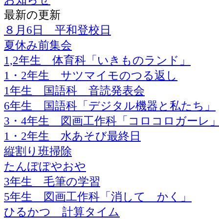
最新の更新
８月6日 平和登校日
夏休み前集会
1,2年生 体育科「いきものランド」
1・2年生 サツマイモのつる返し
1年生 国語科 音読発表会
6年生 国語科「デジタル機器と私たち」
3・4年生 図画工作科「コロコロガーレ
1・2年生 水あそび最終日
縦割り班掃除
たんぽぽやおや
3年生 毛筆の学習
5年生 図画工作科「消して かく」
ひるかつ 計算タイム