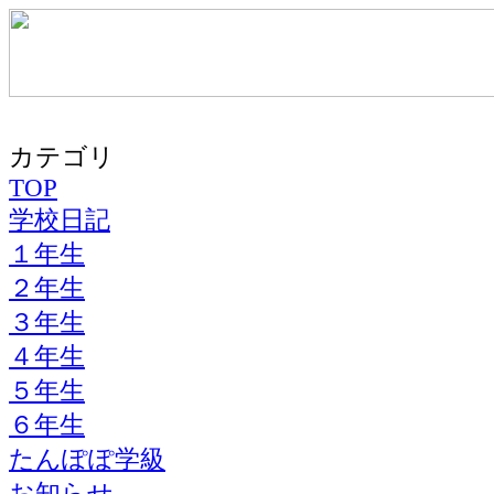
カテゴリ
TOP
学校日記
１年生
２年生
３年生
４年生
５年生
６年生
たんぽぽ学級
お知らせ