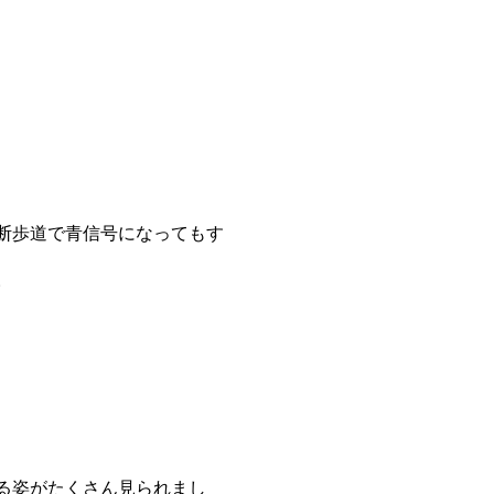
断歩道で青信号になってもす
。
る姿がたくさん見られまし