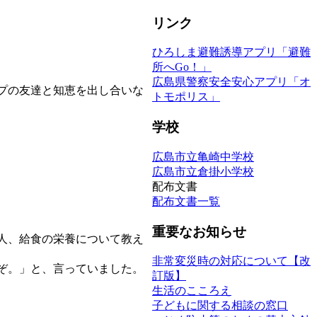
リンク
ひろしま避難誘導アプリ「避難
所へGo！」
広島県警察安全安心アプリ「オ
プの友達と知恵を出し合いな
トモポリス」
学校
広島市立亀崎中学校
広島市立倉掛小学校
配布文書
配布文書一覧
重要なお知らせ
人、給食の栄養について教え
非常変災時の対応について【改
ぞ。」と、言っていました。
訂版】
生活のこころえ
子どもに関する相談の窓口