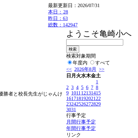
最新更新日：2026/07/31
本日：
28
昨日：63
総数：142947
ようこそ亀崎小へ 本
検索対象期間
年度内
すべて
<<
2026年8月
>>
日
月
火
水
木
金
土
1
2
3
4
5
6
7
8
9
10
11
12
13
14
15
優勝者と校長先生がじゃんけ
16
17
18
19
20
21
22
23
24
25
26
27
28
29
30
31
行事予定
月間行事予定
年間行事予定
リンク