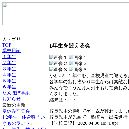
カテゴリ
1年生を迎える会
TOP
学校日記
１年生
２年生
３年生
４年生
かわいい１年生を、全校児童で迎える
５年生
各学年の出し物や６年生からは素敵な
６年生
みんなでじゃんけん列車もして楽しみ
たんぽぽ学級
んをしました。
お知らせ
結果は・・・
最新の更新
夏休み前集会
校長先生の勝利でゲームが終わりまし
1,2年生 体育科「い
校長先生が先頭で、亀崎号！出発進行
きものランド」
【学校日記】 2026-04-30 18:41 up!