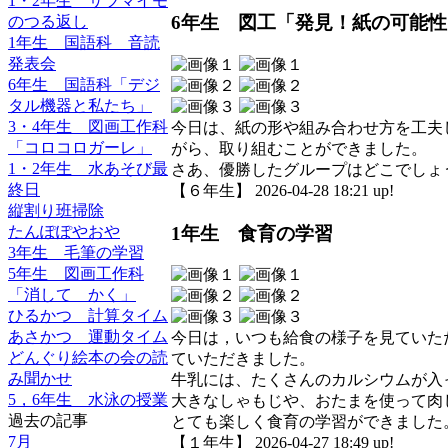
1・2年生 サツマイモ
6年生 図工「発見！紙の可能性
のつる返し
1年生 国語科 音読
発表会
6年生 国語科「デジ
タル機器と私たち」
3・4年生 図画工作科
今日は、紙の形や組み合わせ方を工夫
「コロコロガーレ」
がら、取り組むことができました。
1・2年生 水あそび最
さあ、優勝したグループはどこでしょ
終日
【６年生】 2026-04-28 18:21 up!
縦割り班掃除
1年生 食育の学習
たんぽぽやおや
3年生 毛筆の学習
5年生 図画工作科
「消して かく」
ひるかつ 計算タイム
あさかつ 運動タイム
今日は，いつも給食の様子を見ていた
どんぐり絵本の会の読
ていただきました。
み聞かせ
牛乳には、たくさんのカルシウムが入
5，6年生 水泳の授業
大きなしゃもじや、おたまを使って肉
過去の記事
とても楽しく食育の学習ができました
7月
【１年生】 2026-04-27 18:49 up!