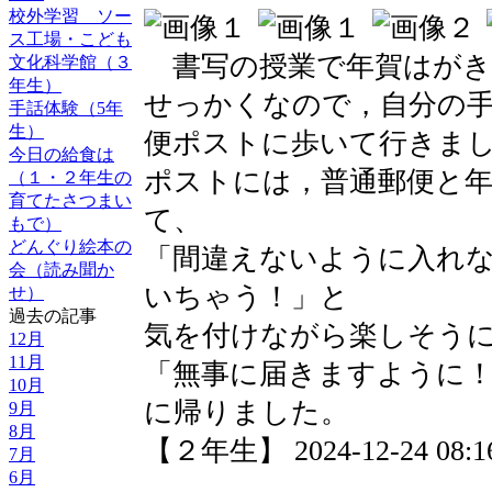
校外学習 ソー
ス工場・こども
書写の授業で年賀はがき
文化科学館（３
年生）
せっかくなので，自分の
手話体験（5年
生）
便ポストに歩いて行きま
今日の給食は
ポストには，普通郵便と
（１・２年生の
育てたさつまい
て、
もで）
どんぐり絵本の
「間違えないように入れ
会（読み聞か
いちゃう！」と
せ）
過去の記事
気を付けながら楽しそう
12月
11月
「無事に届きますように
10月
に帰りました。
9月
8月
【２年生】 2024-12-24 08:16
7月
6月