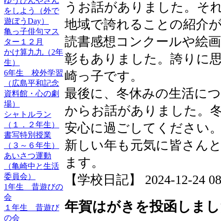
ゆうびんやさん
うお話がありました。そ
をしよう（外で
遊ぼうDay）
地域で誇れることの紹介
亀っ子俳句マス
読書感想コンクールや絵
ター１２月
かけ算九九（2年
彰もありました。誇りに
生）
6年生 校外学習
崎っ子です。
（広島平和記念
最後に、冬休みの生活につ
資料館・心の劇
場）
からお話がありました。
シャトルラン
（１．２年生）
安心に過ごしてください
書写特別授業
新しい年も元気に皆さん
（３～６年生）
あいさつ運動
ます。
（亀崎中と生活
委員会）
【学校日記】 2024-12-24 08:
1年生 昔遊びの
会
年賀はがきを投函しまし
１年生 昔遊び
の会