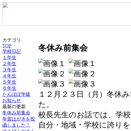
カテゴリ
冬休み前集会
TOP
学校日記
１年生
２年生
３年生
４年生
５年生
６年生
１２月２３日（月）冬休み
たんぽぽ学級
お知らせ
た。
最新の更新
冬休み前集会
校長先生のお話では、学校
年賀はがきを投
自分・地域・学校に誇り
函しました！