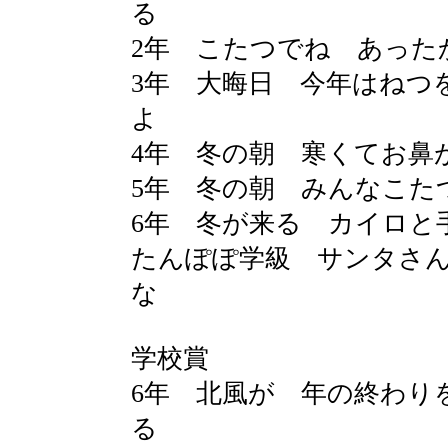
る
2年 こたつでね あっ
3年 大晦日 今年はねつ
4年 冬の朝 寒く
5年 冬の朝 みんなこ
6年 冬が来る カイ
たんぽぽ学級 サンタさ
な
学校賞
6年 北風が 年の終わり
る